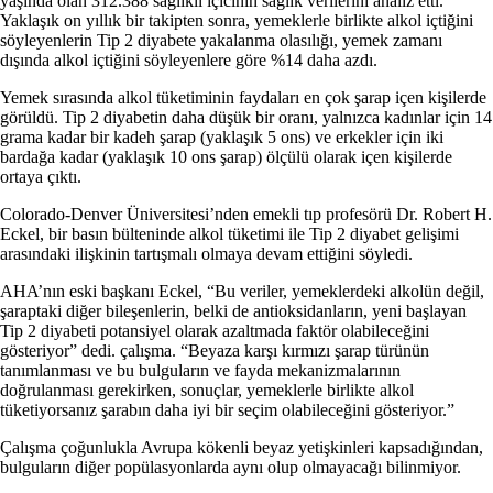
yaşında olan 312.388 sağlıklı içicinin sağlık verilerini analiz etti.
Yaklaşık on yıllık bir takipten sonra, yemeklerle birlikte alkol içtiğini
söyleyenlerin Tip 2 diyabete yakalanma olasılığı, yemek zamanı
dışında alkol içtiğini söyleyenlere göre %14 daha azdı.
Yemek sırasında alkol tüketiminin faydaları en çok şarap içen kişilerde
görüldü. Tip 2 diyabetin daha düşük bir oranı, yalnızca kadınlar için 14
grama kadar bir kadeh şarap (yaklaşık 5 ons) ve erkekler için iki
bardağa kadar (yaklaşık 10 ons şarap) ölçülü olarak içen kişilerde
ortaya çıktı.
Colorado-Denver Üniversitesi’nden emekli tıp profesörü Dr. Robert H.
Eckel, bir basın bülteninde alkol tüketimi ile Tip 2 diyabet gelişimi
arasındaki ilişkinin tartışmalı olmaya devam ettiğini söyledi.
AHA’nın eski başkanı Eckel, “Bu veriler, yemeklerdeki alkolün değil,
şaraptaki diğer bileşenlerin, belki de antioksidanların, yeni başlayan
Tip 2 diyabeti potansiyel olarak azaltmada faktör olabileceğini
gösteriyor” dedi. çalışma. “Beyaza karşı kırmızı şarap türünün
tanımlanması ve bu bulguların ve fayda mekanizmalarının
doğrulanması gerekirken, sonuçlar, yemeklerle birlikte alkol
tüketiyorsanız şarabın daha iyi bir seçim olabileceğini gösteriyor.”
Çalışma çoğunlukla Avrupa kökenli beyaz yetişkinleri kapsadığından,
bulguların diğer popülasyonlarda aynı olup olmayacağı bilinmiyor.