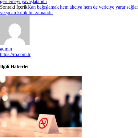
gerilemeyi yavaşlatabilir
Sonraki İçerik
Kan bağışlamak hem alıcıya hem de vericiye yarar sağlar
ve şu an kritik bir zamandır
admin
https://ro.com.tr
İlgili Haberler