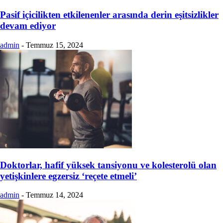
Pasif içicilikten etkilenenler arasında derin eşitsizlikler
devam ediyor
admin
-
Temmuz 15, 2024
Doktorlar, hafif yüksek tansiyonu ve kolesterolü olan
yetişkinlere egzersiz ‘reçete etmeli’
admin
-
Temmuz 14, 2024