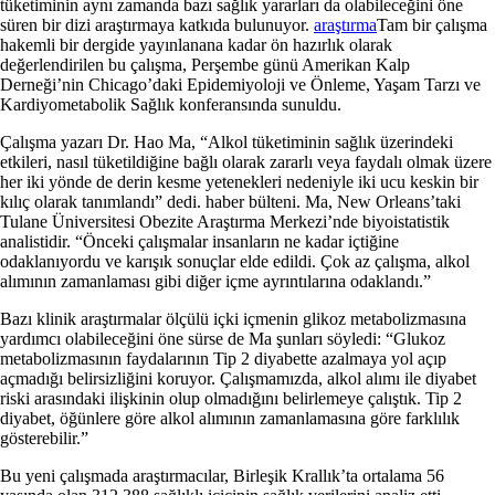
tüketiminin aynı zamanda bazı sağlık yararları da olabileceğini öne
süren bir dizi araştırmaya katkıda bulunuyor.
araştırma
Tam bir çalışma
hakemli bir dergide yayınlanana kadar ön hazırlık olarak
değerlendirilen bu çalışma, Perşembe günü Amerikan Kalp
Derneği’nin Chicago’daki Epidemiyoloji ve Önleme, Yaşam Tarzı ve
Kardiyometabolik Sağlık konferansında sunuldu.
Çalışma yazarı Dr. Hao Ma, “Alkol tüketiminin sağlık üzerindeki
etkileri, nasıl tüketildiğine bağlı olarak zararlı veya faydalı olmak üzere
her iki yönde de derin kesme yetenekleri nedeniyle iki ucu keskin bir
kılıç olarak tanımlandı” dedi. haber bülteni. Ma, New Orleans’taki
Tulane Üniversitesi Obezite Araştırma Merkezi’nde biyoistatistik
analistidir. “Önceki çalışmalar insanların ne kadar içtiğine
odaklanıyordu ve karışık sonuçlar elde edildi. Çok az çalışma, alkol
alımının zamanlaması gibi diğer içme ayrıntılarına odaklandı.”
Bazı klinik araştırmalar ölçülü içki içmenin glikoz metabolizmasına
yardımcı olabileceğini öne sürse de Ma şunları söyledi: “Glukoz
metabolizmasının faydalarının Tip 2 diyabette azalmaya yol açıp
açmadığı belirsizliğini koruyor. Çalışmamızda, alkol alımı ile diyabet
riski arasındaki ilişkinin olup olmadığını belirlemeye çalıştık. Tip 2
diyabet, öğünlere göre alkol alımının zamanlamasına göre farklılık
gösterebilir.”
Bu yeni çalışmada araştırmacılar, Birleşik Krallık’ta ortalama 56