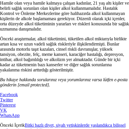
Hamile olan veya hamile kalmaya çalışan kadınlar, 21 yaş altı kişiler ve
belirli sağlık sorunları olan kişiler alkol kullanmamalıdır. Hastalık
Kontrol ve Önleme Merkezlerine göre halihazırda alkol kullanmayan
kişilerin de alkole başlamaması gerekiyor. Düzenli olarak içki içenler,
orta düzeyde alkol tüketiminin yararları ve riskleri konusunda bir sağlık
uzmanına danışmalıdır.
Önceki araştırmalar, alkol tüketimini, tüketilen alkol miktarıyla birlikte
artan kısa ve uzun vadeli sağlık riskleriyle ilişkilendirmişti. Bunlar
arasında motorlu taşıt kazaları, cinsel riskli davranışlar, yüksek
tansiyon, obezite, felç, meme kanseri, karaciğer hastalığı, depresyon,
intihar, alkol bağımlılığı ve alkolizm yer almaktadır. Günde bir içki
kadar az tüketmenin bazı kanserler ve diğer sağlık sorunlarına
yakalanma riskini arttırdığı gösterilmiştir.
Bu hikaye hakkında sorularınız veya yorumlarınız varsa lütfen e-posta
gönderin
[email protected]
.
Facebook
Twitter
Pinterest
VK
WhatsApp
Önceki İçerik
Bitki bazlı diyet, siyah yetişkinlerde yaşlandıkça bilişsel