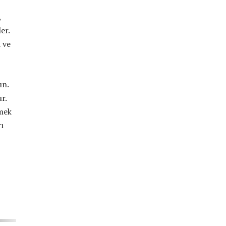
,
er.
 ve
ın.
r.
rmek
ı