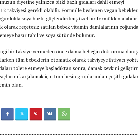
nuzun diyetine yalnızca bitki bazlı gıdaları dahil etmeyi
12 takviyesi gerekli olabilir. Formülle beslenen vegan bebekler
ğunlukla soya bazlı, güçlendirilmiş özel bir formülden alabilirl
ik olarak reçetesiz satılan bebek vitamin damlalarının çoğunda
yemeye hazır tahıl ve soya sütünde bulunur.
ngi bir takviye vermeden önce daima bebeğin doktoruna danış
şlarken tüm bebeklerin otomatik olarak takviyeye ihtiyacı yoktu
ıdaları tolere etmeye başladıktan sonra, damak zevkini gelişti
açlarını karşılamak için tüm besin gruplarından çeşitli gıdalar
emin olun.