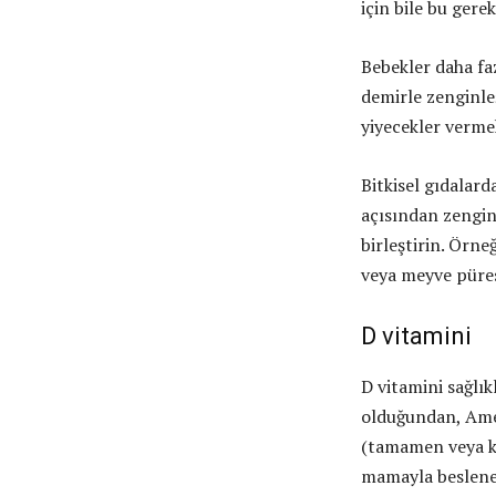
için bile bu gerekl
Bebekler daha faz
demirle zenginleş
yiyecekler vermek
Bitkisel gıdalar
açısından zengin
birleştirin. Örne
veya meyve püresi
D vitamini
D vitamini sağlık
olduğundan, Amer
(tamamen veya k
mamayla beslenen