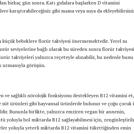
an birkaç gün sonra. Katı gıdalara başlarken D vitamini
ere karıştırabileceğiniz gibi mama veya suya da ekleyebilirsini
an küçük bebeklere florür takviyesi önermemektedir. Yerel su
orür seviyelerine bağlı olarak bu süreden sonra florür takviyes
 Florür takviyeleri yalnızca reçeteyle alınabilir, bu nedenle bunu
ık uzmanıyla görüşün.
n ve sağlıklı nörolojik fonksiyonu destekleyen B12 vitamini et,
e süt ürünleri gibi hayvansal ürünlerde bulunur ve çoğu çocuk 
ildir. Bununla birlikte, yalnızca emziren vegan bir annenin,
tü yoluyla bol miktarda B12 sağlayabilmesi için, zenginleştiril
yeler yoluyla yeterli miktarda B12 vitamini tükettiğinden emin