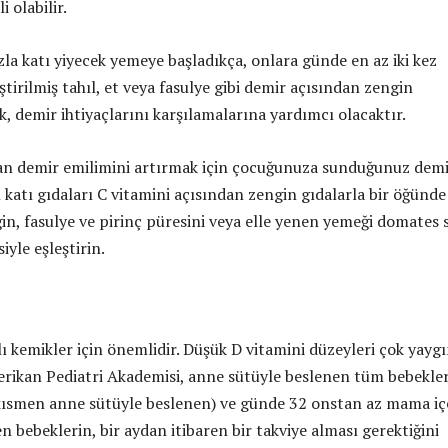
i olabilir.
la katı yiyecek yemeye başladıkça, onlara günde en az iki kez
tirilmiş tahıl, et veya fasulye gibi demir açısından zengin
, demir ihtiyaçlarını karşılamalarına yardımcı olacaktır.
dan demir emilimini artırmak için çocuğunuza sunduğunuz dem
 katı gıdaları C vitamini açısından zengin gıdalarla bir öğünde
ğin, fasulye ve pirinç püresini veya elle yenen yemeği domates 
yle eşleştirin.
lı kemikler için önemlidir. Düşük D vitamini düzeyleri çok yayg
ikan Pediatri Akademisi, anne sütüyle beslenen tüm bebekle
ısmen anne sütüyle beslenen) ve günde 32 onstan az mama i
 bebeklerin, bir aydan itibaren bir takviye alması gerektiğini