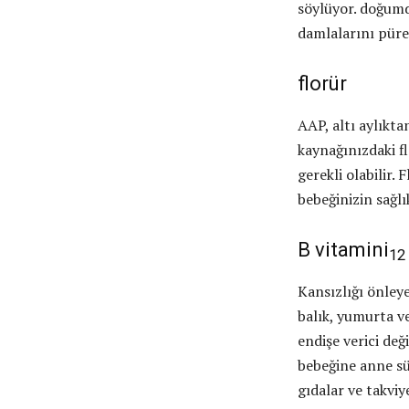
söylüyor. doğumd
damlalarını pürel
florür
AAP, altı aylıkt
kaynağınızdaki fl
gerekli olabilir.
bebeğinizin sağl
B vitamini
12
Kansızlığı önleye
balık, yumurta v
endişe verici değ
bebeğine anne sü
gıdalar ve takvi