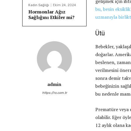
gelişmek için ih
Kadın Sağlığı
Ekim 24, 2024
bu, besin eksiklik
Hormonlar Ağız
uzmanıyla birlik
Sağlığını Etkiler mi?
Ütü
Bebekler, yaklaşı
doğarlar. Amerik
beslenen, zamanı
verilmesini öner
sonra demir takv
admin
bebeğinizin sağl
bu nedenle mamay
https://ro.com.tr
Prematüre veya d
olabilir. Eğer öy
12 aylık olana k