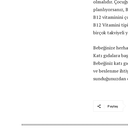
olmalıdır. Çocuğu
planlıyorsanız, B
B12 vitaminini ço
B12 Vitamini tip
birçok takviyeli 
Bebeğinize herha
Katı gıdalara ba
Bebeğiniz katı g
ve beslenme ihtiy
sunduğunuzdan 
Paylaş