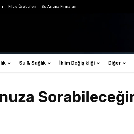
rı
Filtre Üreticileri
Su Arıtma Firmaları
lık
Su & Sağlık
İklim Değişikliği
Diğer
uza Sorabileceği