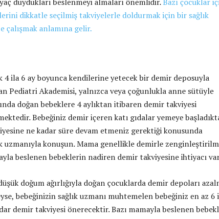
tiyaç duydukları beslenmeyi almaları önemlidir.
Bazı çocuklar iç
lerini dikkatle seçilmiş takviyelerle doldurmak için bir sağlık
te çalışmak anlamına gelir.
k 4 ila 6 ay boyunca kendilerine yetecek bir demir deposuyla
an Pediatri Akademisi, yalnızca veya çoğunlukla anne sütüyle
nda doğan bebeklere 4 aylıktan itibaren demir takviyesi
mektedir. Bebeğiniz demir içeren katı gıdalar yemeye başladık
iyesine ne kadar süre devam etmeniz gerektiği konusunda
ık uzmanıyla konuşun. Mama genellikle demirle zenginleştirilmi
la beslenen bebeklerin nadiren demir takviyesine ihtiyacı var
üşük doğum ağırlığıyla doğan çocuklarda demir depoları azal
leyse, bebeğinizin sağlık uzmanı muhtemelen bebeğiniz en az 6 i
adar demir takviyesi önerecektir. Bazı mamayla beslenen bebek