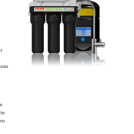
ir
sosu
ın
rin
çen