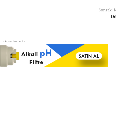
Sonraki İ
D
- Advertisement -