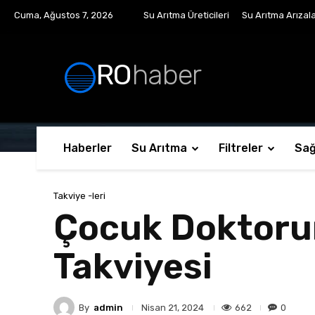
Cuma, Ağustos 7, 2026
Su Arıtma Üreticileri
Su Arıtma Arızala
RO
haber
Haberler
Su Arıtma
Filtreler
Sağ
Takviye -leri
Çocuk Doktorun
Takviyesi
By
admin
662
0
Nisan 21, 2024