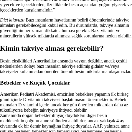
yiyecek ve içeceklerden, özellikle de besin açısından yoğun yiyecek ve
içeceklerden karşılanmalıdır.”
Diet kılavuzu
Bazı insanların hayatlarının belirli dönemlerinde takviye
almaları gerekebileceğini kabul edin. Bu durumlarda, takviye almanın
güvenliğinin her zaman dikkate alınması gerekir. Bazı vitamin ve
minerallerin yüksek miktarda alınması sağlık sorunlarına neden olabilir.
Kimin takviye alması gerekebilir?
Besin eksiklikleri Amerikalılar arasında yaygın değildir, ancak çeşitli
nedenlerden dolayı bazı insanlar, takviye edilmiş gıdalar ve/veya
takviyeler kullanmadan önerilen önemli besin miktarlarına ulaşamazlar.
Bebekler ve Küçük Çocuklar
Amerikan Pediatri Akademisi, emzirilen bebeklere yaşamın ilk birkaç
günü içinde D vitamini takviyesi başlatılmasını önermektedir. Bebek
mamaları D vitamini içerir, ancak her gün önerilen miktardan daha az
tüketiliyorsa bebeğin takviyeye ihtiyacı olabilir.
Zamanında doğan bebekler ihtiyaç duydukları diğer besin
maddelerinin çoğunu anne sütünden alabilirler, ancak yaklaşık 4 ay
civarında ek bir demir kaynağına ihtiyaç duyarlar. AAP, yalnızca anne
sütüyle beslenen bebekler için tamamlayıcı beslenmeye başlayana