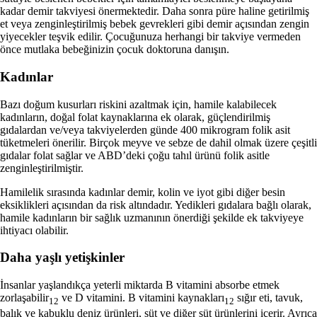
kadar demir takviyesi önermektedir. Daha sonra püre haline getirilmiş
et veya zenginleştirilmiş bebek gevrekleri gibi demir açısından zengin
yiyecekler teşvik edilir. Çocuğunuza herhangi bir takviye vermeden
önce mutlaka bebeğinizin çocuk doktoruna danışın.
Kadınlar
Bazı doğum kusurları riskini azaltmak için, hamile kalabilecek
kadınların, doğal folat kaynaklarına ek olarak, güçlendirilmiş
gıdalardan ve/veya takviyelerden günde 400 mikrogram folik asit
tüketmeleri önerilir. Birçok meyve ve sebze de dahil olmak üzere çeşitli
gıdalar folat sağlar ve ABD’deki çoğu tahıl ürünü folik asitle
zenginleştirilmiştir.
Hamilelik sırasında kadınlar demir, kolin ve iyot gibi diğer besin
eksiklikleri açısından da risk altındadır. Yedikleri gıdalara bağlı olarak,
hamile kadınların bir sağlık uzmanının önerdiği şekilde ek takviyeye
ihtiyacı olabilir.
Daha yaşlı yetişkinler
İnsanlar yaşlandıkça yeterli miktarda B vitamini absorbe etmek
zorlaşabilir
ve D vitamini. B vitamini kaynakları
sığır eti, tavuk,
12
12
balık ve kabuklu deniz ürünleri, süt ve diğer süt ürünlerini içerir. Ayrıca