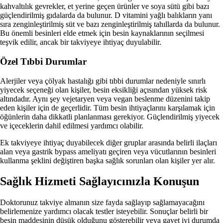
kahvaltılık gevrekler, et yerine geçen ürünler ve soya sütü gibi bazı
güçlendirilmiş gıdalarda da bulunur. D vitamini yağlı balıkların yanı
sıra zenginleştirilmiş süt ve bazı zenginleştirilmiş tahıllarda da bulunur.
Bu önemli besinleri elde etmek için besin kaynaklarının seçilmesi
teşvik edilir, ancak bir takviyeye ihtiyaç duyulabilir.
Özel Tıbbi Durumlar
Alerjiler veya çölyak hastalığı gibi tıbbi durumlar nedeniyle sınırlı
yiyecek seçeneği olan kişiler, besin eksikliği açısından yüksek risk
altındadır. Aynı şey vejetaryen veya vegan beslenme düzenini takip
eden kişiler için de geçerlidir. Tüm besin ihtiyaçlarını karşılamak için
öğünlerin daha dikkatli planlanması gerekiyor. Güçlendirilmiş yiyecek
ve içeceklerin dahil edilmesi yardımcı olabilir.
Ek takviyeye ihtiyaç duyabilecek diğer gruplar arasında belirli ilaçları
alan veya gastrik bypass ameliyatı geçiren veya vücutlarının besinleri
kullanma şeklini değiştiren başka sağlık sorunları olan kişiler yer alır.
Sağlık Hizmeti Sağlayıcınızla Konuşun
Doktorunuz takviye almanın size fayda sağlayıp sağlamayacağını
belirlemenize yardımcı olacak testler isteyebilir. Sonuçlar belirli bir
besin maddesinin düşük olduğunu gösterebilir veya gayet iyi durumda