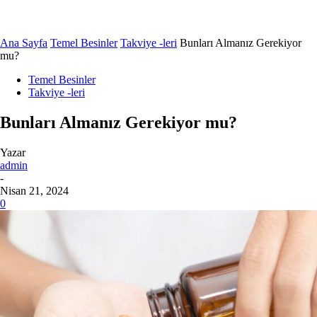
Ana Sayfa
Temel Besinler
Takviye -leri
Bunları Almanız Gerekiyor
mu?
Temel Besinler
Takviye -leri
Bunları Almanız Gerekiyor mu?
Yazar
admin
-
Nisan 21, 2024
0