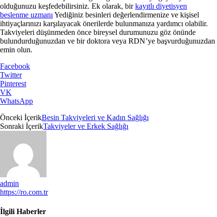
olduğunuzu keşfedebilirsiniz. Ek olarak, bir
kayıtlı diyetisyen
beslenme uzmanı
Yediğiniz besinleri değerlendirmenize ve kişisel
ihtiyaçlarınızı karşılayacak önerilerde bulunmanıza yardımcı olabilir.
Takviyeleri düşünmeden önce bireysel durumunuzu göz önünde
bulundurduğunuzdan ve bir doktora veya RDN’ye başvurduğunuzdan
emin olun.
Facebook
Twitter
Pinterest
VK
WhatsApp
Önceki İçerik
Besin Takviyeleri ve Kadın Sağlığı
Sonraki İçerik
Takviyeler ve Erkek Sağlığı
admin
https://ro.com.tr
İlgili Haberler