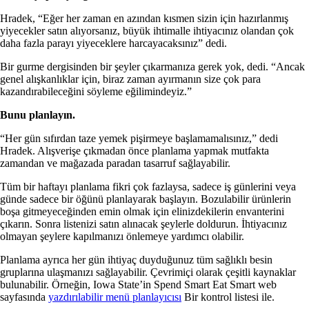
Hradek, “Eğer her zaman en azından kısmen sizin için hazırlanmış
yiyecekler satın alıyorsanız, büyük ihtimalle ihtiyacınız olandan çok
daha fazla parayı yiyeceklere harcayacaksınız” dedi.
Bir gurme dergisinden bir şeyler çıkarmanıza gerek yok, dedi. “Ancak
genel alışkanlıklar için, biraz zaman ayırmanın size çok para
kazandırabileceğini söyleme eğilimindeyiz.”
Bunu planlayın.
“Her gün sıfırdan taze yemek pişirmeye başlamamalısınız,” dedi
Hradek. Alışverişe çıkmadan önce planlama yapmak mutfakta
zamandan ve mağazada paradan tasarruf sağlayabilir.
Tüm bir haftayı planlama fikri çok fazlaysa, sadece iş günlerini veya
günde sadece bir öğünü planlayarak başlayın. Bozulabilir ürünlerin
boşa gitmeyeceğinden emin olmak için elinizdekilerin envanterini
çıkarın. Sonra listenizi satın alınacak şeylerle doldurun. İhtiyacınız
olmayan şeylere kapılmanızı önlemeye yardımcı olabilir.
Planlama ayrıca her gün ihtiyaç duyduğunuz tüm sağlıklı besin
gruplarına ulaşmanızı sağlayabilir. Çevrimiçi olarak çeşitli kaynaklar
bulunabilir. Örneğin, Iowa State’in Spend Smart Eat Smart web
sayfasında
yazdırılabilir menü planlayıcısı
Bir kontrol listesi ile.