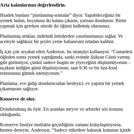
Arta kalanlarınızı değerlendirin.
Hradek bunlara “planlanmış-sonralar” diyor. Yapabileceğiniz bir
yemek bulun, boyutunu iki katına çıkarın, yarısını dondurun. Birini
yapmak için gereken sürede iki öğünü halletmiş olursunuz.
Planlanmış artıklar, indirimli ürünlerden yararlanmanızı sağlar. Ve
aceleyle sağlıksız bir şeyler yeme bahanesini ortadan kaldırır.
İş için çok seyahat eden Anderson, bu stratejiyi kullanıyor. “Cumartesi
öğleden sonra yemek yaptığımda, sanki evimde Şükran Günü varmış
gibi görünüyor, çünkü sadece bugün ne yiyeceğimi düşünmüyorum –
uçaktan indiğim günü düşünüyorum, saat 9:30 ve bir fast-food
restoranına gitmek istemiyorum.”
Planlama, eve gidip dondurucudan besleyici, ev yapımı bir yemek
çıkarmasını sağlıyor.
Konserve de olur.
Dondurulmuş da öyle. En azından meyve ve sebzeler söz konusu
olduğunda.
Konserve fasulye mutfakta geçirdiğiniz zamanı kolaylaştırıyorsa,
hemen deneyin. Anderson, “Sadece etiketlere bakarak kutunun içinde