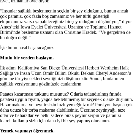
Evet, uzmanlar öyle diyor.
“İnsanlar sağlıklı beslenmenin seçkin bir şey olduğunu, bunun ancak
çok paranız, çok fazla boş zamanınız ve her türlü gösterişli
ekipmanınız varsa yapabileceğiniz bir şey olduğunu düşünüyor,” diyor
Ames’teki Iowa Eyalet Üniversitesi Uzantısı ve Topluma Hizmet
Birimi’nde beslenme uzmanı olan Christine Hradek. “Ve gerçekten de
bu doğru değil.”
İşte bunu nasıl başaracağınız.
Mutlu bir yerden başlayın.
İlk adım, Kaliforniya San Diego Üniversitesi Herbert Wertheim Halk
Sağlığı ve İnsan Uzun Ömür Bilimi Okulu Dekanı Cheryl Anderson’a
göre ne tür yiyecekleri sevdiğinizi düşünmektir. Sonra, bunların en
sağlıklı versiyonunu gözünüzde canlandırın.
Patates kızartması tutkunu musunuz? Otlarla tatlandırılmış fırında
patatesi uygun fiyatlı, yağda bekletilmemiş bir seçenek olarak düşünün.
Hazır makarna ve peynir sizin hızlı yemeğiniz mi? Porsiyon başına çok
daha ucuza bir torba makarna alabilirsiniz. Üzerine zeytinyağı, taze
otlar ve baharatlar ve belki sadece biraz peynir serpin ve paranızı
idareli kullanıp sizin için daha iyi bir şey yapmış olursunuz.
Yemek yapmayı öğrenmek.