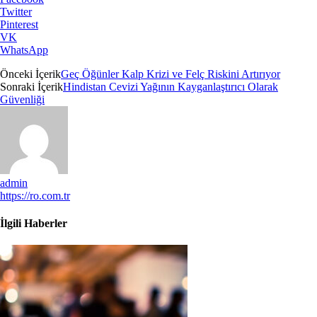
Twitter
Pinterest
VK
WhatsApp
Önceki İçerik
Geç Öğünler Kalp Krizi ve Felç Riskini Artırıyor
Sonraki İçerik
Hindistan Cevizi Yağının Kayganlaştırıcı Olarak
Güvenliği
admin
https://ro.com.tr
İlgili Haberler