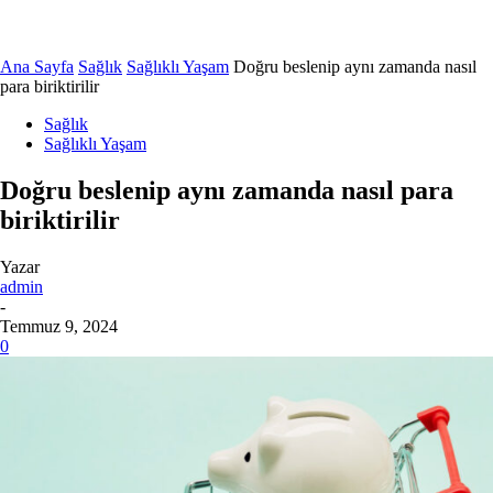
Ana Sayfa
Sağlık
Sağlıklı Yaşam
Doğru beslenip aynı zamanda nasıl
para biriktirilir
Sağlık
Sağlıklı Yaşam
Doğru beslenip aynı zamanda nasıl para
biriktirilir
Yazar
admin
-
Temmuz 9, 2024
0