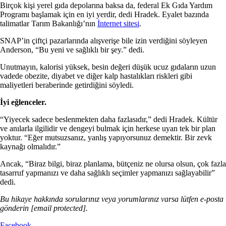
Birçok kişi yerel gıda depolarına baksa da, federal Ek Gıda Yardım
Programı başlamak için en iyi yerdir, dedi Hradek. Eyalet bazında
talimatlar Tarım Bakanlığı’nın
İnternet sitesi
.
SNAP’in çiftçi pazarlarında alışverişe bile izin verdiğini söyleyen
Anderson, “Bu yeni ve sağlıklı bir şey.” dedi.
Unutmayın, kalorisi yüksek, besin değeri düşük ucuz gıdaların uzun
vadede obezite, diyabet ve diğer kalp hastalıkları riskleri gibi
maliyetleri beraberinde getirdiğini söyledi.
İyi eğlenceler.
“Yiyecek sadece beslenmekten daha fazlasıdır,” dedi Hradek. Kültür
ve anılarla ilgilidir ve dengeyi bulmak için herkese uyan tek bir plan
yoktur. “Eğer mutsuzsanız, yanlış yapıyorsunuz demektir. Bir zevk
kaynağı olmalıdır.”
Ancak, “Biraz bilgi, biraz planlama, bütçeniz ne olursa olsun, çok fazla
tasarruf yapmanızı ve daha sağlıklı seçimler yapmanızı sağlayabilir”
dedi.
Bu hikaye hakkında sorularınız veya yorumlarınız varsa lütfen e-posta
gönderin
[email protected]
.
Facebook