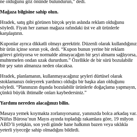
ne olduğunu göz önünde bulundurun,” dedi.
Mağaza bilgisine sahip olun.
Hradek, satış gibi görünen birçok şeyin aslında reklam olduğunu
söyledi. Fiyatı her zaman mağaza rafındaki üst ve alt ürünlerle
karşılaştırın.
Kuponlar ayrıca dikkatli olmayı gerektirir. Düzenli olarak kullandığınız
bir ürün içinse sorun yok, dedi. “Kupon bunun yerine bir reklam
görevi görüyorsa ve normalde almayacağım bir şeyi almamı sağlıyorsa,
muhtemelen ondan uzak dururdum.” Özellikle de bir sürü bozulabilir
bir şey satın almanıza neden olacaksa.
Hradek, planlamanın, kullanmayacağınız şeyleri dürtüsel olarak
stoklamanızı önleyerek yardımcı olduğu bir başka alan olduğunu
söyledi. “Planınızın dışında bozulabilir ürünlerle doğaçlama yapmayın,
çünkü büyük ihtimalle onları kaybedersiniz.”
Yardımı nereden alacağınızı bilin.
Masaya yemek koymakta zorlanıyorsanız, yanınızda bolca arkadaş var.
Nüfus Bürosu’nun Mayıs ayında topladığı rakamlara göre, 19 milyon
ABD’li yetişkin, son yedi günde hane halkının bazen veya sıklıkla
yeterli yiyeceğe sahip olmadığını bildirdi.