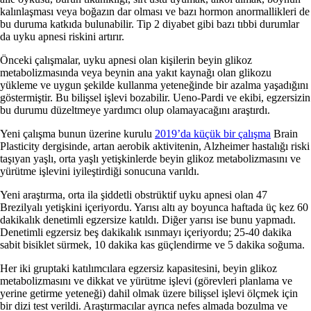
kalınlaşması veya boğazın dar olması ve bazı hormon anormallikleri de
bu duruma katkıda bulunabilir. Tip 2 diyabet gibi bazı tıbbi durumlar
da uyku apnesi riskini artırır.
Önceki çalışmalar, uyku apnesi olan kişilerin beyin glikoz
metabolizmasında veya beynin ana yakıt kaynağı olan glikozu
yükleme ve uygun şekilde kullanma yeteneğinde bir azalma yaşadığını
göstermiştir. Bu bilişsel işlevi bozabilir. Ueno-Pardi ve ekibi, egzersizin
bu durumu düzeltmeye yardımcı olup olamayacağını araştırdı.
Yeni çalışma bunun üzerine kurulu
2019’da küçük bir çalışma
Brain
Plasticity dergisinde, artan aerobik aktivitenin, Alzheimer hastalığı riski
taşıyan yaşlı, orta yaşlı yetişkinlerde beyin glikoz metabolizmasını ve
yürütme işlevini iyileştirdiği sonucuna varıldı.
Yeni araştırma, orta ila şiddetli obstrüktif uyku apnesi olan 47
Brezilyalı yetişkini içeriyordu. Yarısı altı ay boyunca haftada üç kez 60
dakikalık denetimli egzersize katıldı. Diğer yarısı ise bunu yapmadı.
Denetimli egzersiz beş dakikalık ısınmayı içeriyordu; 25-40 dakika
sabit bisiklet sürmek, 10 dakika kas güçlendirme ve 5 dakika soğuma.
Her iki gruptaki katılımcılara egzersiz kapasitesini, beyin glikoz
metabolizmasını ve dikkat ve yürütme işlevi (görevleri planlama ve
yerine getirme yeteneği) dahil olmak üzere bilişsel işlevi ölçmek için
bir dizi test verildi. Araştırmacılar ayrıca nefes almada bozulma ve