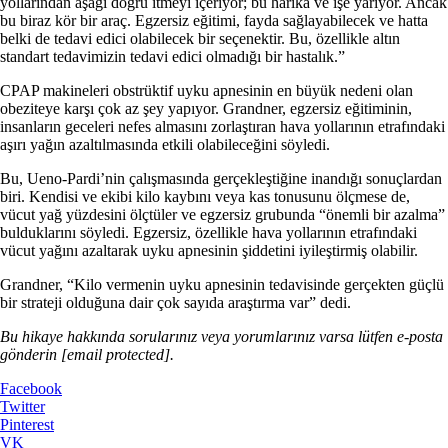
yollarından aşağı doğru itmeyi içeriyor; bu harika ve işe yarıyor. Ancak
bu biraz kör bir araç. Egzersiz eğitimi, fayda sağlayabilecek ve hatta
belki de tedavi edici olabilecek bir seçenektir. Bu, özellikle altın
standart tedavimizin tedavi edici olmadığı bir hastalık.”
CPAP makineleri obstrüktif uyku apnesinin en büyük nedeni olan
obeziteye karşı çok az şey yapıyor. Grandner, egzersiz eğitiminin,
insanların geceleri nefes almasını zorlaştıran hava yollarının etrafındaki
aşırı yağın azaltılmasında etkili olabileceğini söyledi.
Bu, Ueno-Pardi’nin çalışmasında gerçekleştiğine inandığı sonuçlardan
biri. Kendisi ve ekibi kilo kaybını veya kas tonusunu ölçmese de,
vücut yağ yüzdesini ölçtüler ve egzersiz grubunda “önemli bir azalma”
bulduklarını söyledi. Egzersiz, özellikle hava yollarının etrafındaki
vücut yağını azaltarak uyku apnesinin şiddetini iyileştirmiş olabilir.
Grandner, “Kilo vermenin uyku apnesinin tedavisinde gerçekten güçlü
bir strateji olduğuna dair çok sayıda araştırma var” dedi.
Bu hikaye hakkında sorularınız veya yorumlarınız varsa lütfen e-posta
gönderin
[email protected]
.
Facebook
Twitter
Pinterest
VK