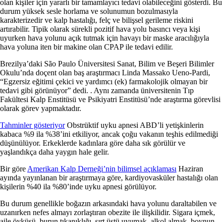
olan kişiler için yararlı bir tamamlayıcı tedavi olabileceğini gösterdi. Bu
durum yüksek sesle horlama ve solunumun bozulmasıyla
karakterizedir ve kalp hastalığı, felç ve bilişsel gerileme riskini
artırabilir. Tipik olarak sürekli pozitif hava yolu basıncı veya kişi
uyurken hava yolunu açık tutmak için havayı bir maske aracılığıyla
hava yoluna iten bir makine olan CPAP ile tedavi edilir.
Brezilya’daki São Paulo Üniversitesi Sanat, Bilim ve Beşeri Bilimler
Okulu’nda doçent olan baş araştırmacı Linda Massako Ueno-Pardi,
“Egzersiz eğitimi çekici ve yardımcı (ek) farmakolojik olmayan bir
tedavi gibi görünüyor” dedi. . Aynı zamanda üniversitenin Tıp
Fakültesi Kalp Enstitüsü ve Psikiyatri Enstitüsü’nde araştırma görevlisi
olarak görev yapmaktadır.
Tahminler gösteriyor
Obstrüktif uyku apnesi ABD’li yetişkinlerin
kabaca %9 ila %38’ini etkiliyor, ancak çoğu vakanın teşhis edilmediği
düşünülüyor. Erkeklerde kadınlara göre daha sık görülür ve
yaşlandıkça daha yaygın hale gelir.
Bir göre
Amerikan Kalp Derneği’nin bilimsel açıklaması
Haziran
ayında yayınlanan bir araştırmaya göre, kardiyovasküler hastalığı olan
kişilerin %40 ila %80’inde uyku apnesi görülüyor.
Bu durum genellikle boğazın arkasındaki hava yolunu daraltabilen ve
uzanırken nefes almayı zorlaştıran obezite ile ilişkilidir. Sigara içmek,
aile öyküsü, burun tıkanıklığı, sırt üstü uyumak, alkol almak, boynun