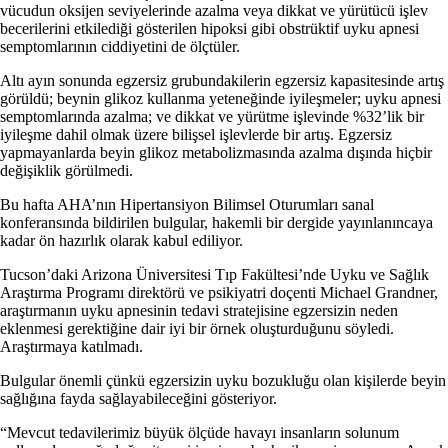
vücudun oksijen seviyelerinde azalma veya dikkat ve yürütücü işlev
becerilerini etkilediği gösterilen hipoksi gibi obstrüktif uyku apnesi
semptomlarının ciddiyetini de ölçtüler.
Altı ayın sonunda egzersiz grubundakilerin egzersiz kapasitesinde artış
görüldü; beynin glikoz kullanma yeteneğinde iyileşmeler; uyku apnesi
semptomlarında azalma; ve dikkat ve yürütme işlevinde %32’lik bir
iyileşme dahil olmak üzere bilişsel işlevlerde bir artış. Egzersiz
yapmayanlarda beyin glikoz metabolizmasında azalma dışında hiçbir
değişiklik görülmedi.
Bu hafta AHA’nın Hipertansiyon Bilimsel Oturumları sanal
konferansında bildirilen bulgular, hakemli bir dergide yayınlanıncaya
kadar ön hazırlık olarak kabul ediliyor.
Tucson’daki Arizona Üniversitesi Tıp Fakültesi’nde Uyku ve Sağlık
Araştırma Programı direktörü ve psikiyatri doçenti Michael Grandner,
araştırmanın uyku apnesinin tedavi stratejisine egzersizin neden
eklenmesi gerektiğine dair iyi bir örnek oluşturduğunu söyledi.
Araştırmaya katılmadı.
Bulgular önemli çünkü egzersizin uyku bozukluğu olan kişilerde beyin
sağlığına fayda sağlayabileceğini gösteriyor.
“Mevcut tedavilerimiz büyük ölçüde havayı insanların solunum