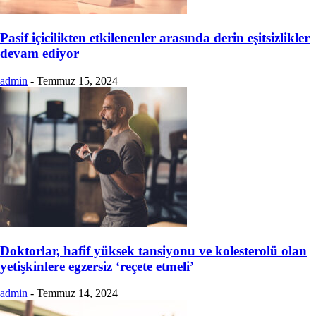
Pasif içicilikten etkilenenler arasında derin eşitsizlikler
devam ediyor
admin
-
Temmuz 15, 2024
Doktorlar, hafif yüksek tansiyonu ve kolesterolü olan
yetişkinlere egzersiz ‘reçete etmeli’
admin
-
Temmuz 14, 2024