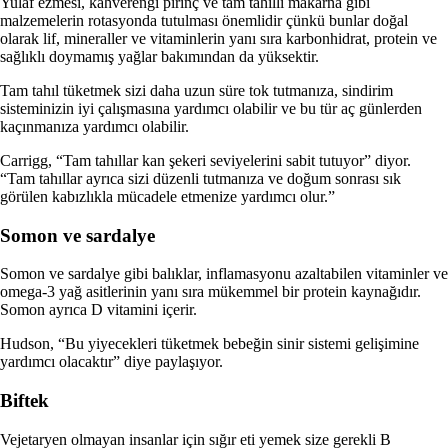
Yulaf ezmesi, kahverengi pirinç ve tam tahıllı makarna gibi
malzemelerin rotasyonda tutulması önemlidir çünkü bunlar doğal
olarak lif, mineraller ve vitaminlerin yanı sıra karbonhidrat, protein ve
sağlıklı doymamış yağlar bakımından da yüksektir.
Tam tahıl tüketmek sizi daha uzun süre tok tutmanıza, sindirim
sisteminizin iyi çalışmasına yardımcı olabilir ve bu tür aç günlerden
kaçınmanıza yardımcı olabilir.
Carrigg, “Tam tahıllar kan şekeri seviyelerini sabit tutuyor” diyor.
“Tam tahıllar ayrıca sizi düzenli tutmanıza ve doğum sonrası sık
görülen kabızlıkla mücadele etmenize yardımcı olur.”
Somon ve sardalye
Somon ve sardalye gibi balıklar, inflamasyonu azaltabilen vitaminler ve
omega-3 yağ asitlerinin yanı sıra mükemmel bir protein kaynağıdır.
Somon ayrıca D vitamini içerir.
Hudson, “Bu yiyecekleri tüketmek bebeğin sinir sistemi gelişimine
yardımcı olacaktır” diye paylaşıyor.
Biftek
Vejetaryen olmayan insanlar için sığır eti yemek size gerekli B