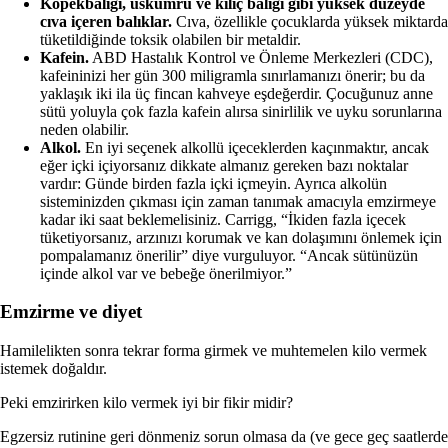
Köpekbalığı, uskumru ve kılıç balığı gibi yüksek düzeyde
cıva içeren balıklar.
Cıva, özellikle çocuklarda yüksek miktarda
tüketildiğinde toksik olabilen bir metaldir.
Kafein.
ABD Hastalık Kontrol ve Önleme Merkezleri (CDC),
kafeininizi her gün 300 miligramla sınırlamanızı önerir; bu da
yaklaşık iki ila üç fincan kahveye eşdeğerdir. Çocuğunuz anne
sütü yoluyla çok fazla kafein alırsa sinirlilik ve uyku sorunlarına
neden olabilir.
Alkol.
En iyi seçenek alkollü içeceklerden kaçınmaktır, ancak
eğer içki içiyorsanız dikkate almanız gereken bazı noktalar
vardır: Günde birden fazla içki içmeyin. Ayrıca alkolün
sisteminizden çıkması için zaman tanımak amacıyla emzirmeye
kadar iki saat beklemelisiniz. Carrigg, “İkiden fazla içecek
tüketiyorsanız, arzınızı korumak ve kan dolaşımını önlemek için
pompalamanız önerilir” diye vurguluyor. “Ancak sütünüzün
içinde alkol var ve bebeğe önerilmiyor.”
Emzirme ve diyet
Hamilelikten sonra tekrar forma girmek ve muhtemelen kilo vermek
istemek doğaldır.
Peki emzirirken kilo vermek iyi bir fikir midir?
Egzersiz rutinine geri dönmeniz sorun olmasa da (ve gece geç saatlerde