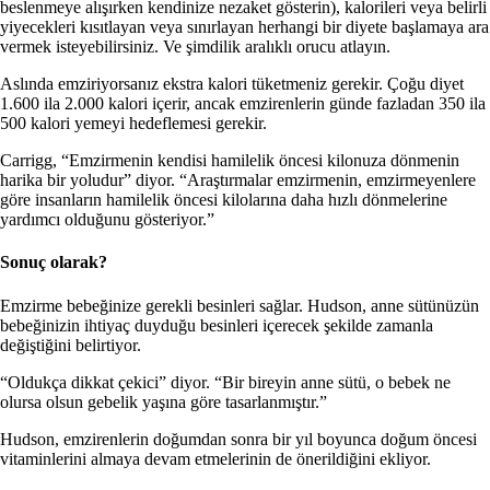
beslenmeye alışırken kendinize nezaket gösterin), kalorileri veya belirli
yiyecekleri kısıtlayan veya sınırlayan herhangi bir diyete başlamaya ara
vermek isteyebilirsiniz. Ve şimdilik aralıklı orucu atlayın.
Aslında emziriyorsanız ekstra kalori tüketmeniz gerekir. Çoğu diyet
1.600 ila 2.000 kalori içerir, ancak emzirenlerin günde fazladan 350 ila
500 kalori yemeyi hedeflemesi gerekir.
Carrigg, “Emzirmenin kendisi hamilelik öncesi kilonuza dönmenin
harika bir yoludur” diyor. “Araştırmalar emzirmenin, emzirmeyenlere
göre insanların hamilelik öncesi kilolarına daha hızlı dönmelerine
yardımcı olduğunu gösteriyor.”
Sonuç olarak?
Emzirme bebeğinize gerekli besinleri sağlar. Hudson, anne sütünüzün
bebeğinizin ihtiyaç duyduğu besinleri içerecek şekilde zamanla
değiştiğini belirtiyor.
“Oldukça dikkat çekici” diyor. “Bir bireyin anne sütü, o bebek ne
olursa olsun gebelik yaşına göre tasarlanmıştır.”
Hudson, emzirenlerin doğumdan sonra bir yıl boyunca doğum öncesi
vitaminlerini almaya devam etmelerinin de önerildiğini ekliyor.