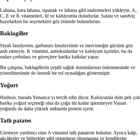
Lahana, kara lahana, ıspanak ve lahana gibi malzemeleri yükleyin. A,
C, E ve K vitaminleri, lif ve kalsiyumla doludurlar. Salata ve sandviç
hazırlarken bu seçenekleri göz önünde bulundurun.
Baklagiller
Siyah fasulyenin, garbanzo fasulyesinin ve mercimeğin gücünü göz
ardı etmeyin. K vitamini, antioksidanlar ve kalsiyum içerirler, bu da
onları çorbalara ve güveçlere harika katkılar yapar.
Bir çalışma, baklagillerin çeşitli sağlık durumlarının önlenmesinde ve
yönetilmesinde de önemli bir rol oynadığını göstermiştir.
Yoğurt
Hudson, burada Yunanca’yı tercih edin diyor. Kalsiyumla dolu pek çok
harika yoğurt seçeneği olsa da çoğu tür kadar işlenmeyen Yunan
yoğurdu da daha yüksek miktarda protein içerir.
Tatlı patates
Görmeye yardımcı olan A vitamini tatlı patateste bulunur. Ayrıca kalp,
akciğerler ve böbrekler gibi organların oluşmasına ve kendilerini