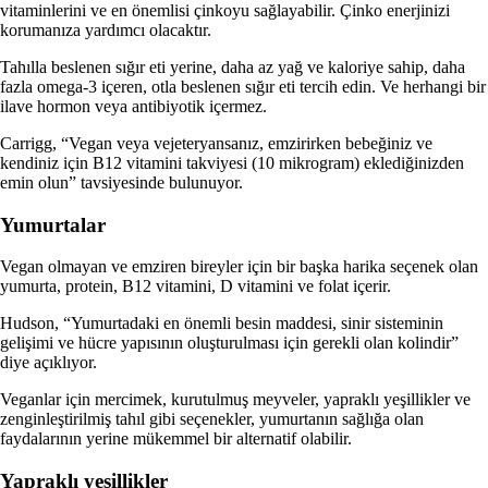
vitaminlerini ve en önemlisi çinkoyu sağlayabilir. Çinko enerjinizi
korumanıza yardımcı olacaktır.
Tahılla beslenen sığır eti yerine, daha az yağ ve kaloriye sahip, daha
fazla omega-3 içeren, otla beslenen sığır eti tercih edin. Ve herhangi bir
ilave hormon veya antibiyotik içermez.
Carrigg, “Vegan veya vejeteryansanız, emzirirken bebeğiniz ve
kendiniz için B12 vitamini takviyesi (10 mikrogram) eklediğinizden
emin olun” tavsiyesinde bulunuyor.
Yumurtalar
Vegan olmayan ve emziren bireyler için bir başka harika seçenek olan
yumurta, protein, B12 vitamini, D vitamini ve folat içerir.
Hudson, “Yumurtadaki en önemli besin maddesi, sinir sisteminin
gelişimi ve hücre yapısının oluşturulması için gerekli olan kolindir”
diye açıklıyor.
Veganlar için mercimek, kurutulmuş meyveler, yapraklı yeşillikler ve
zenginleştirilmiş tahıl gibi seçenekler, yumurtanın sağlığa olan
faydalarının yerine mükemmel bir alternatif olabilir.
Yapraklı yeşillikler