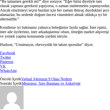
“Bu tamamen gerekli mi?” diye soruyor. “Eğer birisi diyetiyle tam
olarak yapması gerekeni yapıyorsa, o zaman muhtemelen yapmıyordur.
Ancak emzirmeyi seçen bazıları için her zaman ihtiyaç duydukları şeyi
alamazlar, bu nedenle doğum öncesi vitaminleri almak oldukça iyi bir
alternatiftir.”
Kendinize iyi bakmanız yalnızca bebeğinize fayda sağlar. İster eşiniz,
ister aile üyeleriniz, ister arkadaşlarınız olsun, örneğin market alışverişi
ve yemek yapma konusunda yardım isteyin.
Hudson, “Unutmayın, ebeveynlik bir takım sporudur” diyor.
Facebook
Twitter
Pinterest
VK
WhatsApp
Önceki İçerik
Vajinal Ağrınızın 9 Olası Nedeni
Sonraki İçerik
Menopoz, Ateş Basması ve Anksiyete