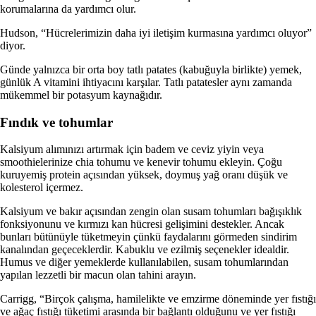
korumalarına da yardımcı olur.
Hudson, “Hücrelerimizin daha iyi iletişim kurmasına yardımcı oluyor”
diyor.
Günde yalnızca bir orta boy tatlı patates (kabuğuyla birlikte) yemek,
günlük A vitamini ihtiyacını karşılar. Tatlı patatesler aynı zamanda
mükemmel bir potasyum kaynağıdır.
Fındık ve tohumlar
Kalsiyum alımınızı artırmak için badem ve ceviz yiyin veya
smoothielerinize chia tohumu ve kenevir tohumu ekleyin. Çoğu
kuruyemiş protein açısından yüksek, doymuş yağ oranı düşük ve
kolesterol içermez.
Kalsiyum ve bakır açısından zengin olan susam tohumları bağışıklık
fonksiyonunu ve kırmızı kan hücresi gelişimini destekler. Ancak
bunları bütünüyle tüketmeyin çünkü faydalarını görmeden sindirim
kanalından geçeceklerdir. Kabuklu ve ezilmiş seçenekler idealdir.
Humus ve diğer yemeklerde kullanılabilen, susam tohumlarından
yapılan lezzetli bir macun olan tahini arayın.
Carrigg, “Birçok çalışma, hamilelikte ve emzirme döneminde yer fıstığı
ve ağaç fıstığı tüketimi arasında bir bağlantı olduğunu ve yer fıstığı