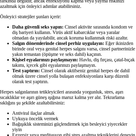
farkında değildir, ancak enfeksiyonu kapma veya yayma riskinizi
azaltmak için önleyici adımlar atabilirsiniz.
Önleyici stratejiler şunları içerir:
Daha güvenli seks yapın:
Cinsel aktivite sırasında kondom ve
diş bariyeri kullanın. Virüs aktif kabarcıklar veya yaralar
olmadan da yayılabilir, ancak koruma kullanmak riski azaltır.
Salgın dönemlerinde cinsel perhiz uygulayın:
Eğer ikinizden
birinde oral veya genital herpes salgını varsa, cinsel partnerinizle
yakın temastan (öpüşme ve seks dahil) kaçının.
Kişisel eşyalarınızı paylaşmayın:
Havlu, diş fırçası, çatal-bıçak
takımı, içecek gibi eşyalarınızı paylaşmayın.
Test yaptırın:
Cinsel olarak aktifseniz genital herpes de dahil
olmak üzere cinsel yolla bulaşan enfeksiyonlara karşı düzenli
olarak test yaptırın.
Herpes salgınlarının tetikleyicileri arasında yorgunluk, stres, aşırı
sıcaklıklar ve aşırı güneş ışığına maruz kalma yer alır. Tekrarlama
sıklığını şu şekilde azaltabilirsiniz:
Antiviral ilaçlar almak
Uykuya öncelik vermek
Bağışıklık sisteminizi güçlendirmek için besleyici yiyecekler
yiyin
Egzersiz veya meditasyon gibi stres azaltma tekniklerini deneyin