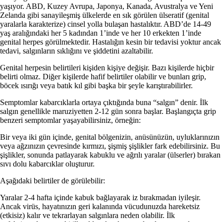
yaşıyor. ABD, Kuzey Avrupa, Japonya, Kanada, Avustralya ve Yeni
Zelanda gibi sanayileşmiş ülkelerde en sık görülen ülseratif (genital
yaralarla karakterize) cinsel yolla bulaşan hastalıktır. ABD’de 14-49
yaş aralığındaki her 5 kadından 1’inde ve her 10 erkekten 1’inde
genital herpes görülmektedir. Hastalığın kesin bir tedavisi yoktur ancak
tedavi, salgınların sıklığını ve şiddetini azaltabilir.
Genital herpesin belirtileri kişiden kişiye değişir. Bazı kişilerde hiçbir
belirti olmaz. Diğer kişilerde hafif belirtiler olabilir ve bunları grip,
böcek ısırığı veya batık kıl gibi başka bir şeyle karıştırabilirler.
Semptomlar kabarcıklarla ortaya çıktığında buna “salgın” denir. İlk
salgın genellikle maruziyetten 2-12 gün sonra başlar. Başlangıçta grip
benzeri semptomlar yaşayabilirsiniz, örneğin:
Bir veya iki gün içinde, genital bölgenizin, anüsünüzün, uyluklarınızın
veya ağzınızın çevresinde kırmızı, şişmiş şişlikler fark edebilirsiniz. Bu
şişlikler, sonunda patlayarak kabuklu ve ağrılı yaralar (ülserler) bırakan
sıvı dolu kabarcıklar oluşturur.
Aşağıdaki belirtiler de görülebilir:
Yaralar 2-4 hafta içinde kabuk bağlayarak iz bırakmadan iyileşir.
Ancak virüs, hayatınızın geri kalanında vücudunuzda hareketsiz
(etkisiz) kalır ve tekrarlayan salgınlara neden olabilir. İlk