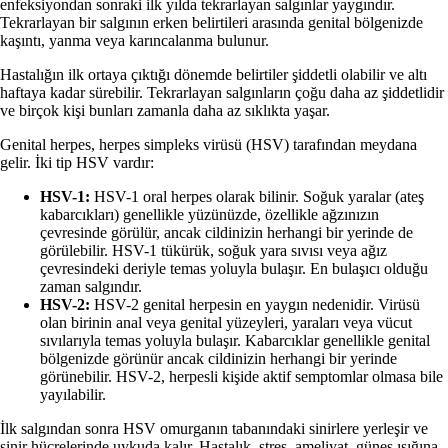
enfeksiyondan sonraki ilk yılda tekrarlayan salgınlar yaygındır.
Tekrarlayan bir salgının erken belirtileri arasında genital bölgenizde
kaşıntı, yanma veya karıncalanma bulunur.
Hastalığın ilk ortaya çıktığı dönemde belirtiler şiddetli olabilir ve altı
haftaya kadar sürebilir. Tekrarlayan salgınların çoğu daha az şiddetlidir
ve birçok kişi bunları zamanla daha az sıklıkta yaşar.
Genital herpes, herpes simpleks virüsü (HSV) tarafından meydana
gelir. İki tip HSV vardır:
HSV-1:
HSV-1 oral herpes olarak bilinir. Soğuk yaralar (ateş
kabarcıkları) genellikle yüzünüzde, özellikle ağzınızın
çevresinde görülür, ancak cildinizin herhangi bir yerinde de
görülebilir. HSV-1 tükürük, soğuk yara sıvısı veya ağız
çevresindeki deriyle temas yoluyla bulaşır. En bulaşıcı olduğu
zaman salgındır.
HSV-2:
HSV-2 genital herpesin en yaygın nedenidir. Virüsü
olan birinin anal veya genital yüzeyleri, yaraları veya vücut
sıvılarıyla temas yoluyla bulaşır. Kabarcıklar genellikle genital
bölgenizde görünür ancak cildinizin herhangi bir yerinde
görünebilir. HSV-2, herpesli kişide aktif semptomlar olmasa bile
yayılabilir.
İlk salgından sonra HSV omurganın tabanındaki sinirlere yerleşir ve
sinir hücrelerinde uykuda kalır. Hastalık, stres, ameliyat, güneş ışığına