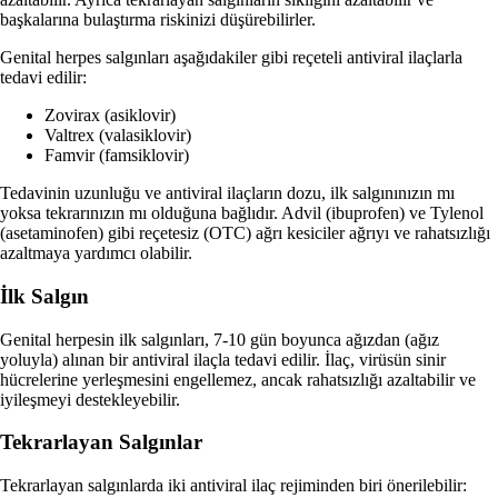
başkalarına bulaştırma riskinizi düşürebilirler.
Genital herpes salgınları aşağıdakiler gibi reçeteli antiviral ilaçlarla
tedavi edilir:
Zovirax (asiklovir)
Valtrex (valasiklovir)
Famvir (famsiklovir)
Tedavinin uzunluğu ve antiviral ilaçların dozu, ilk salgınınızın mı
yoksa tekrarınızın mı olduğuna bağlıdır. Advil (ibuprofen) ve Tylenol
(asetaminofen) gibi reçetesiz (OTC) ağrı kesiciler ağrıyı ve rahatsızlığı
azaltmaya yardımcı olabilir.
İlk Salgın
Genital herpesin ilk salgınları, 7-10 gün boyunca ağızdan (ağız
yoluyla) alınan bir antiviral ilaçla tedavi edilir. İlaç, virüsün sinir
hücrelerine yerleşmesini engellemez, ancak rahatsızlığı azaltabilir ve
iyileşmeyi destekleyebilir.
Tekrarlayan Salgınlar
Tekrarlayan salgınlarda iki antiviral ilaç rejiminden biri önerilebilir: