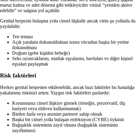
maruz kalma ve adet dönemi gibi tetikleyiciler virüsü “yeniden aktive
edebilir” ve salgına yol açabilir.
Genital herpesin bulaşma yolu cinsel ilişkidir ancak virüs şu yollarla da
yayılabilir:
Ten teması
Açık yaralara dokunulduktan sonra vücudun başka bir yerine
dokunulması
Doğum (gebe kişiden bebeğe)
Seks oyuncaklarını, mutfak eşyalarını, havluları ve diğer kişisel
eşyaları paylaşmak
Risk faktörleri
Herkes genital herpesten etkilenebilir, ancak bazı faktörler bu hastalığa
yakalanma riskinizi artırır. Yaygın risk faktörleri şunlardır:
Korunmasız cinsel ilişkiye girmek (örneğin, prezervatif, diş
bariyeri veya eldiven kullanmamak)
Birden fazla veya anonim partnere sahip olmak
Başka bir cinsel yolla bulaşan enfeksiyon (CYBE) öyküsü
Bağışıklık sisteminin zayıf olması (bağışıklık sisteminin
zayıflaması)