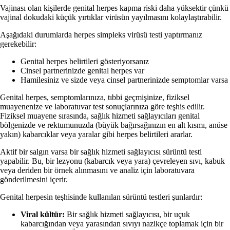
Vajinası olan kişilerde genital herpes kapma riski daha yüksektir çünkü
vajinal dokudaki küçük yırtıklar virüsün yayılmasını kolaylaştırabilir.
Aşağıdaki durumlarda herpes simpleks virüsü testi yaptırmanız
gerekebilir:
Genital herpes belirtileri gösteriyorsanız
Cinsel partnerinizde genital herpes var
Hamilesiniz ve sizde veya cinsel partnerinizde semptomlar varsa
Genital herpes, semptomlarınıza, tıbbi geçmişinize, fiziksel
muayenenize ve laboratuvar test sonuçlarınıza göre teşhis edilir.
Fiziksel muayene sırasında, sağlık hizmeti sağlayıcıları genital
bölgenizde ve rektumunuzda (büyük bağırsağınızın en alt kısmı, anüse
yakın) kabarcıklar veya yaralar gibi herpes belirtileri ararlar.
Aktif bir salgın varsa bir sağlık hizmeti sağlayıcısı sürüntü testi
yapabilir. Bu, bir lezyonu (kabarcık veya yara) çevreleyen sıvı, kabuk
veya deriden bir örnek alınmasını ve analiz için laboratuvara
gönderilmesini içerir.
Genital herpesin teşhisinde kullanılan sürüntü testleri şunlardır:
Viral kültür:
Bir sağlık hizmeti sağlayıcısı, bir uçuk
kabarcığından veya yarasından sıvıyı nazikçe toplamak için bir