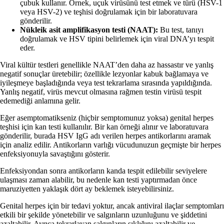
çubuk kullanır. Örnek, uçuk virüsünü test etmek ve türü (HSV-1
veya HSV-2) ve teşhisi doğrulamak için bir laboratuvara
gönderilir.
Nükleik asit amplifikasyon testi (NAAT):
Bu test, tanıyı
doğrulamak ve HSV tipini belirlemek için viral DNA’yı tespit
eder.
Viral kültür testleri genellikle NAAT’den daha az hassastır ve yanlış
negatif sonuçlar üretebilir; özellikle lezyonlar kabuk bağlamaya ve
iyileşmeye başladığında veya test tekrarlama sırasında yapıldığında.
Yanlış negatif, virüs mevcut olmasına rağmen testin virüsü tespit
edemediği anlamına gelir.
Eğer asemptomatikseniz (hiçbir semptomunuz yoksa) genital herpes
teşhisi için kan testi kullanılır. Bir kan örneği alınır ve laboratuvara
gönderilir, burada HSV IgG adı verilen herpes antikorlarını aramak
için analiz edilir. Antikorların varlığı vücudunuzun geçmişte bir herpes
enfeksiyonuyla savaştığını gösterir.
Enfeksiyondan sonra antikorların kanda tespit edilebilir seviyelere
ulaşması zaman alabilir, bu nedenle kan testi yaptırmadan önce
maruziyetten yaklaşık dört ay beklemek isteyebilirsiniz.
Genital herpes için bir tedavi yoktur, ancak antiviral ilaçlar semptomları
etkili bir şekilde yönetebilir ve salgınların uzunluğunu ve şiddetini
azaltabilir. Ayrıca tekrarlayan salgınların sıklığını azaltabilir ve