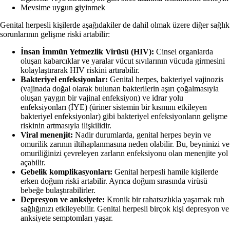
Mevsime uygun giyinmek
Genital herpesli kişilerde aşağıdakiler de dahil olmak üzere diğer sağlık
sorunlarının gelişme riski artabilir:
İnsan İmmün Yetmezlik Virüsü (HIV):
Cinsel organlarda
oluşan kabarcıklar ve yaralar vücut sıvılarının vücuda girmesini
kolaylaştırarak HIV riskini artırabilir.
Bakteriyel enfeksiyonlar:
Genital herpes, bakteriyel vajinozis
(vajinada doğal olarak bulunan bakterilerin aşırı çoğalmasıyla
oluşan yaygın bir vajinal enfeksiyon) ve idrar yolu
enfeksiyonları (İYE) (üriner sistemin bir kısmını etkileyen
bakteriyel enfeksiyonlar) gibi bakteriyel enfeksiyonların gelişme
riskinin artmasıyla ilişkilidir.
Viral menenjit:
Nadir durumlarda, genital herpes beyin ve
omurilik zarının iltihaplanmasına neden olabilir. Bu, beyninizi ve
omuriliğinizi çevreleyen zarların enfeksiyonu olan menenjite yol
açabilir.
Gebelik komplikasyonları:
Genital herpesli hamile kişilerde
erken doğum riski artabilir. Ayrıca doğum sırasında virüsü
bebeğe bulaştırabilirler.
Depresyon ve anksiyete:
Kronik bir rahatsızlıkla yaşamak ruh
sağlığınızı etkileyebilir. Genital herpesli birçok kişi depresyon ve
anksiyete semptomları yaşar.