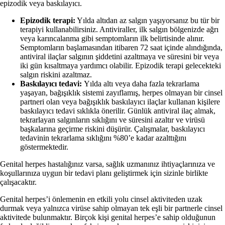
epizodik veya baskılayıcı.
Epizodik terapi:
Yılda altıdan az salgın yaşıyorsanız bu tür bir
terapiyi kullanabilirsiniz. Antiviraller, ilk salgın bölgenizde ağrı
veya karıncalanma gibi semptomların ilk belirtisinde alınır.
Semptomların başlamasından itibaren 72 saat içinde alındığında,
antiviral ilaçlar salgının şiddetini azaltmaya ve süresini bir veya
iki gün kısaltmaya yardımcı olabilir. Epizodik terapi gelecekteki
salgın riskini azaltmaz.
Baskılayıcı tedavi:
Yılda altı veya daha fazla tekrarlama
yaşayan, bağışıklık sistemi zayıflamış, herpes olmayan bir cinsel
partneri olan veya bağışıklık baskılayıcı ilaçlar kullanan kişilere
baskılayıcı tedavi sıklıkla önerilir. Günlük antiviral ilaç almak,
tekrarlayan salgınların sıklığını ve süresini azaltır ve virüsü
başkalarına geçirme riskini düşürür. Çalışmalar, baskılayıcı
tedavinin tekrarlama sıklığını %80’e kadar azalttığını
göstermektedir.
Genital herpes hastalığınız varsa, sağlık uzmanınız ihtiyaçlarınıza ve
koşullarınıza uygun bir tedavi planı geliştirmek için sizinle birlikte
çalışacaktır.
Genital herpes’i önlemenin en etkili yolu cinsel aktiviteden uzak
durmak veya yalnızca virüse sahip olmayan tek eşli bir partnerle cinsel
aktivitede bulunmaktır. Birçok kişi genital herpes’e sahip olduğunun