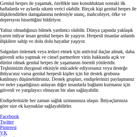
Genital herpes ile yaşamak, özellikle tanı konulduktan sonraki ilk
haftalarda ve aylarda sıkıntı verici olabilir. Birçok kişi genital herpes ile
ilişkilendirilen damgalanma nedeniyle utanç, mahcubiyet, öfke ve
depresyon hissettiğini bildiriyor.
Yalnız olmadığınızı bilmek yardımcı olabilir. Dünya çapında yaklaşık
yarım milyar insan genital herpes ile yaşıyor. Herpesli insanlar anlamlı
ilişkilere sahip ve dolu dolu hayatlar yaşıyor.
Salgınları önlemek veya tedavi etmek için antiviral ilaçlar almak, daha
güvenli seks yapmak ve cinsel partnerlere virüs hakkında açık ve
dürüst olmak genital herpes ile yaşamanın önemli yönleridir.
Teşhisinizin duygusal etkisiyle mücadele ediyorsanız veya desteğe
ihtiyacınız varsa genital herpesli kişiler için bir destek grubuna
katılmayı düşünebilirsiniz. Destek grupları, endişelerinizi paylaşmanız
ve neler yaşadığınızı anlayan diğer insanlarla bağlantı kurmanız için
güvenli ve yargılayıcı olmayan bir alan sağlayabilir.
Endişelerinizle her zaman sağlık uzmanınıza ulaşın. İhtiyaçlarınıza
göre size ek kaynaklar sağlayabilirler.
Facebook
Twitter
Pinterest
VK