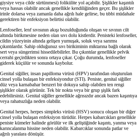
giysiye veya cilde sürtünmesi) folikülite yol açabilir. Şişlikler kaşıntılı
veya hassas olabilir ancak genellikle kendiliğinden geçer. Bu şişlikler
irinle dolarsa veya zamanla daha ağrılı hale gelirse, bu tıbbi müdahale
gerektiren bir enfeksiyon belirtisi olabilir.
Lenfoseller, lenf sıvısının akışı bozulduğunda oluşan ve sıvının cilt
altında birikmesine neden olan sıvı dolu kistlerdir. Penisteki lenfoseller,
cildin yüzeyinin altında gelişen yumuşak, soluk veya sarımsı
çıkıntılardır. Sahip olduğunuz sıvı birikiminin miktarına bağlı olarak
sert veya süngerimsi hissedilebilirler. Bu çıkıntılar genellikle pelvik
cerrahi geçirdikten sonra ortaya çıkar. Çoğu durumda, lenfoseller
giderek küçülür ve sonunda kaybolur.
Genital siğiller, insan papilloma virüsü (HPV) tarafından oluşturulan
cinsel yolla bulaşan bir enfeksiyondur (STI). Peniste, genital siğiller
düz veya karnabahar benzeri bir dokuya sahip olabilen ten rengi
şişlikler olarak görünür. Tek bir nokta veya bir grup şişlik fark
edebilirsiniz. Genital siğiller genellikle ağrısızdır ancak bazen kaşıntıya
veya rahatsızlığa neden olabilir.
Genital herpes, herpes simpleks virüsü (HSV) sonucu oluşan bir diğer
cinsel yolla bulaşan enfeksiyon türüdür. Herpes kabarcıkları genellikle
peniste kümeler halinde görülür ve ilk geliştiğinde kaşıntı, yanma veya
karıncalanma hissine neden olabilir. Kabarcıklar sonunda patlar ve
ağrılı yaralara dönüşür.