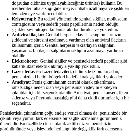
doğrudan cildinize uygulayabileceğiniz ürünler) kullanır. Bu
merhemler rahatsızlığı gidermeye, iltihabı azaltmaya ve şişlikleri
temizlemeye yardımcı olabilir.
Kriyoterapi:
Bu tedavi yönteminde genital siğiller, molluscum
contagiosum veya sedefli penis papüllerinin neden olduğu
şişlikler sıvı nitrojen kullanılarak dondurulur ve yok edilir.
Antiviral ilaçlar:
Genital herpes tedavisi, semptomlarınızın
şiddetini ve süresini azaltmaya yardımcı olan antiviral ilaçların
kullanımını içerir. Genital herpesin tekrarlayan salgınları
yaşarsanız, bu ilaçlar salgınların sıklığını azaltmaya yardımcı
olabilir.
Elektrokoter:
Genital siğiller ve penisteki sedefli papüller gibi
kabarıklıklar elektrik akımıyla yakılıp yok edilir.
Lazer tedavisi:
Lazer tedavileri, cildinizde iz bırakmadan,
penisinizdeki belirli bölgeleri hedef alarak şişlikleri yok eder.
Ameliyat:
Penis çıkıntılarının cerrahi olarak çıkarılması,
rahatsızlığa neden olan veya penisinizin işlevini etkileyen
çıkıntılar için bir seçenek olabilir. Ameliyat, penis kanseri, liken
skleroz veya Peyronie hastalığı gibi daha ciddi durumlar için bir
seçenektir.
Penislerdeki çıkıntıların çoğu endişe verici olmasa da, penisinizde bir
çıkıntı veya yumru fark ederseniz bir sağlık uzmanına görünmeniz
önemlidir. Bu özellikle cinsel olarak aktifseniz ve penisinizin
görünümünde veya işlevinde herhangi bir değişiklik fark ederseniz