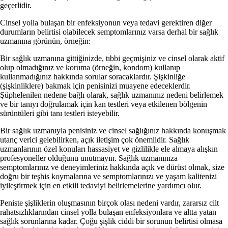
geçerlidir.
Cinsel yolla bulaşan bir enfeksiyonun veya tedavi gerektiren diğer
durumların belirtisi olabilecek semptomlarınız varsa derhal bir sağlık
uzmanına görünün, örneğin:
Bir sağlık uzmanına gittiğinizde, tıbbi geçmişiniz ve cinsel olarak aktif
olup olmadığınız ve koruma (örneğin, kondom) kullanıp
kullanmadığınız hakkında sorular soracaklardır. Şişkinliğe
(şişkinliklere) bakmak için penisinizi muayene edeceklerdir.
Şüphelenilen nedene bağlı olarak, sağlık uzmanınız nedeni belirlemek
ve bir tanıyı doğrulamak için kan testleri veya etkilenen bölgenin
sürüntüleri gibi tanı testleri isteyebilir.
Bir sağlık uzmanıyla penisiniz ve cinsel sağlığınız hakkında konuşmak
utanç verici gelebilirken, açık iletişim çok önemlidir. Sağlık
uzmanlarının özel konuları hassasiyet ve gizlilikle ele almaya alışkın
profesyoneller olduğunu unutmayın. Sağlık uzmanınıza
semptomlarınız ve deneyimleriniz hakkında açık ve dürüst olmak, size
doğru bir teşhis koymalarına ve semptomlarınızı ve yaşam kalitenizi
iyileştirmek için en etkili tedaviyi belirlemelerine yardımcı olur.
Peniste şişliklerin oluşmasının birçok olası nedeni vardır, zararsız cilt
rahatsızlıklarından cinsel yolla bulaşan enfeksiyonlara ve altta yatan
sağlık sorunlarına kadar. Çoğu şişlik ciddi bir sorunun belirtisi olmasa