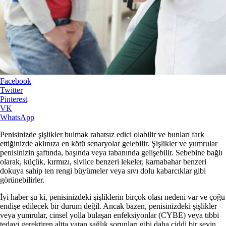
Facebook
Twitter
Pinterest
VK
WhatsApp
Penisinizde şişlikler bulmak rahatsız edici olabilir ve bunları fark
ettiğinizde aklınıza en kötü senaryolar gelebilir. Şişlikler ve yumrular
penisinizin şaftında, başında veya tabanında gelişebilir. Sebebine bağlı
olarak, küçük, kırmızı, sivilce benzeri lekeler, karnabahar benzeri
dokuya sahip ten rengi büyümeler veya sıvı dolu kabarcıklar gibi
görünebilirler.
İyi haber şu ki, penisinizdeki şişliklerin birçok olası nedeni var ve çoğu
endişe edilecek bir durum değil. Ancak bazen, penisinizdeki şişlikler
veya yumrular, cinsel yolla bulaşan enfeksiyonlar (CYBE) veya tıbbi
tedavi gerektiren altta yatan sağlık sorunları gibi daha ciddi bir şeyin