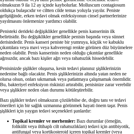
olmaksızın 9 ila 12 ay içinde kaybolurlar. Molluscum contagiosum
oldukça bulaşıcıdır ve ciltten cilde temas yoluyla yayılır. Peniste
geliştiğinde, erken tedavi olmak enfeksiyonun cinsel partnerlerinize
yayılmasını önlemenize yardımcı olabilir.
Penisteki derideki değişiklikler genellikle penis kanserinin ilk
belirtisidir. Bu değişiklikler genellikle penisin başında veya sünnet
derisindedir. Penis kanseri peniste bir yumruya, küçük ve kabuklu
çıkıntılara veya mavi veya kahverengi renkte görünen düz büyümelere
neden olabilir. Penis kanserinin neden olduğu çıkıntılar genellikle
ağrısızdır, ancak bazı kişiler ağrı veya rahatsızlık hissedebilir.
Penisinizde şişlikler oluşursa, kesin tedavi planınız şişliklerinizin
nedenine bağlı olacaktır. Penis şişliklerinizin altında yatan neden ne
olursa olsun, onları sıkmamak veya patlatmaya çalışmamak önemlidir.
Bu, bakteriyel enfeksiyon riskinizi artırabilir, penisinize zarar verebilir
veya şişliklere neden olan durumu kötüleştirebilir.
Bazı şişlikler tedavi olmaksızın çözülebilse de, doğru tanı ve tedavi
önerileri için bir sağlık uzmanına görünmek hayati önem taşır. Penis
şişlikleri için yaygın tedavi seçenekleri şunlardır:
Topikal kremler ve merhemler:
Bazı durumlar (örneğin,
folikülit veya iltihaplı cilt rahatsızlıkları) tedavi için antibiyotik,
antifungal veya kortikosteroid içeren topikal kremler (veya