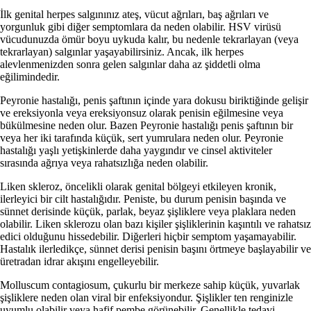
İlk genital herpes salgınınız ateş, vücut ağrıları, baş ağrıları ve
yorgunluk gibi diğer semptomlara da neden olabilir. HSV virüsü
vücudunuzda ömür boyu uykuda kalır, bu nedenle tekrarlayan (veya
tekrarlayan) salgınlar yaşayabilirsiniz. Ancak, ilk herpes
alevlenmenizden sonra gelen salgınlar daha az şiddetli olma
eğilimindedir.
Peyronie hastalığı, penis şaftının içinde yara dokusu biriktiğinde gelişir
ve ereksiyonla veya ereksiyonsuz olarak penisin eğilmesine veya
bükülmesine neden olur. Bazen Peyronie hastalığı penis şaftının bir
veya her iki tarafında küçük, sert yumrulara neden olur. Peyronie
hastalığı yaşlı yetişkinlerde daha yaygındır ve cinsel aktiviteler
sırasında ağrıya veya rahatsızlığa neden olabilir.
Liken skleroz, öncelikli olarak genital bölgeyi etkileyen kronik,
ilerleyici bir cilt hastalığıdır. Peniste, bu durum penisin başında ve
sünnet derisinde küçük, parlak, beyaz şişliklere veya plaklara neden
olabilir. Liken sklerozu olan bazı kişiler şişliklerinin kaşıntılı ve rahatsız
edici olduğunu hissedebilir. Diğerleri hiçbir semptom yaşamayabilir.
Hastalık ilerledikçe, sünnet derisi penisin başını örtmeye başlayabilir ve
üretradan idrar akışını engelleyebilir.
Molluscum contagiosum, çukurlu bir merkeze sahip küçük, yuvarlak
şişliklere neden olan viral bir enfeksiyondur. Şişlikler ten renginizle
uyumlu olabilir veya hafif pembe görünebilir. Genellikle tedavi