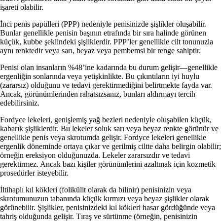
işareti olabilir.
İnci penis papülleri (PPP) nedeniyle penisinizde şişlikler oluşabilir.
Bunlar genellikle penisin başının etrafında bir sıra halinde görünen
küçük, kubbe şeklindeki şişliklerdir. PPP’ler genellikle cilt tonunuzla
aynı renktedir veya sarı, beyaz veya pembemsi bir renge sahiptir.
Penisi olan insanların %48’ine kadarında bu durum gelişir—genellikle
ergenliğin sonlarında veya yetişkinlikte. Bu çıkıntıların iyi huylu
(zararsız) olduğunu ve tedavi gerektirmediğini belirtmekte fayda var.
Ancak, görünümlerinden rahatsızsanız, bunları aldırmayı tercih
edebilirsiniz.
Fordyce lekeleri, genişlemiş yağ bezleri nedeniyle oluşabilen küçük,
kabarık şişliklerdir. Bu lekeler soluk sarı veya beyaz renkte görünür ve
genellikle penis veya skrotumda gelişir. Fordyce lekeleri genellikle
ergenlik döneminde ortaya çıkar ve gerilmiş ciltte daha belirgin olabilir;
örneğin ereksiyon olduğunuzda. Lekeler zararsızdır ve tedavi
gerektirmez. Ancak bazı kişiler görünümlerini azaltmak için kozmetik
prosedürler isteyebilir.
İltihaplı kıl kökleri (folikülit olarak da bilinir) penisinizin veya
skrotumunuzun tabanında küçük kırmızı veya beyaz şişlikler olarak
görünebilir. Şişlikler, penisinizdeki kıl kökleri hasar gördüğünde veya
tahriş olduğunda gelişir. Tıraş ve sürtünme (örneğin, penisinizin