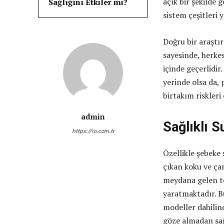
açık bir şekilde
Sağlığını Etkiler mi?
sistem çeşitleri 
Doğru bir araştır
sayesinde, herke
içinde geçerlidir
yerinde olsa da, 
birtakım riskleri
admin
Sağlıklı S
https://ro.com.tr
Özellikle şebeke 
çıkan koku ve çam
meydana gelen t
yaratmaktadır. B
modeller dahilind
göze almadan sağl