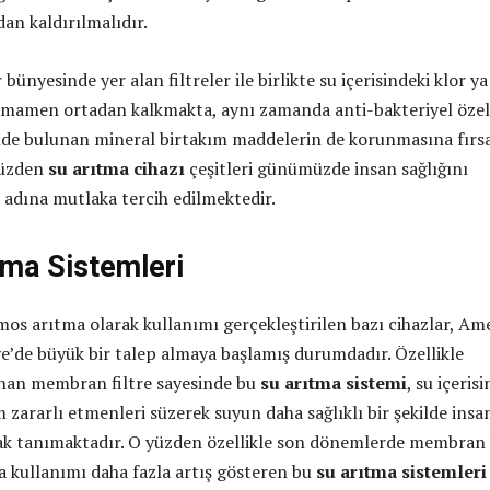
an kaldırılmalıdır.
 bünyesinde yer alan filtreler ile birlikte su içerisindeki klor ya
mamen ortadan kalkmakta, aynı zamanda anti-bakteriyel özell
içinde bulunan mineral birtakım maddelerin de korunmasına fırs
yüzden
su arıtma cihazı
çeşitleri günümüzde insan sağlığını
i adına mutlaka tercih edilmektedir.
tma Sistemleri
mos arıtma olarak kullanımı gerçekleştirilen bazı cihazlar, Am
iye’de büyük bir talep almaya başlamış durumdadır. Özellikle
nan membran filtre sayesinde bu
su arıtma sistemi
, su içeris
m zararlı etmenleri süzerek suyun daha sağlıklı bir şekilde insa
ak tanımaktadır. O yüzden özellikle son dönemlerde membran 
a kullanımı daha fazla artış gösteren bu
su arıtma sistemleri