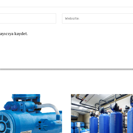
E-
Posta:*
rayıcıya kaydet.