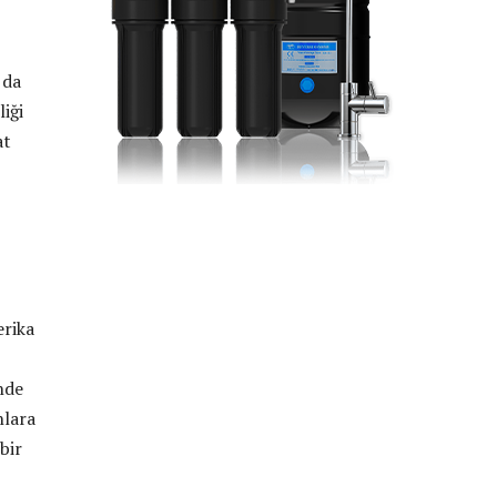
 da
iği
at
erika
inde
nlara
bir