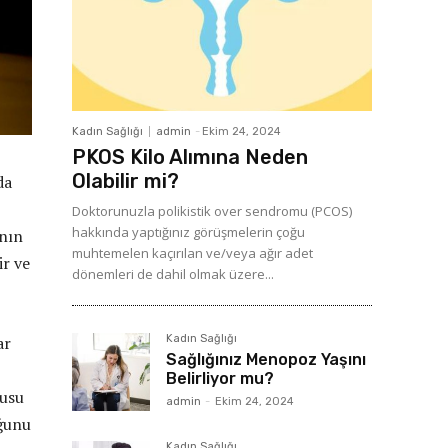
Kadın Sağlığı
admin
-
Ekim 24, 2024
PKOS Kilo Alımına Neden
Olabilir mi?
da
Doktorunuzla polikistik over sendromu (PCOS)
hakkında yaptığınız görüşmelerin çoğu
ının
muhtemelen kaçırılan ve/veya ağır adet
ir ve
dönemleri de dahil olmak üzere...
Kadın Sağlığı
ar
Sağlığınız Menopoz Yaşını
Belirliyor mu?
kusu
admin
-
Ekim 24, 2024
ğunu
Kadın Sağlığı