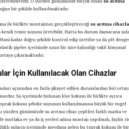
 göstermektedir. O yüzden günümüzde birçok insan
su arıtma
yoğun bir şekilde kullanılmaktadır.
ma ile birlikte montajının gerçekleştireceği
su arıtma cihazla
s kendi temiz suyunu üretebilir. Hatta bu durum damacana sul
. Hani kadar doğru şekilde kontrol edip üretilse ya da pH denge
plastik şişeler içerisinde uzun bir süre kalındığı vakit kimyasal
 ortaya çıkarmaktadır.
ular İçin Kullanılacak Olan Cihazlar
suları açısından en fazla şikayet edilen durumlardan biri ortay
urdur. Su içerisinde bulunan klor kokusu ile birlikte ayrıca
oprak kokusu şebeke suyunun kullanılmasına büyük bir engel
u yüzden günümüzde su arıtma cihaz çeşitleri farklı marka ve
e mutlaka ev ya da iş yerleri adına montajı yapılmalı, hiçbir ri
ıklı suların içerisinde meydana gelen bu toprak kokusu ile bir