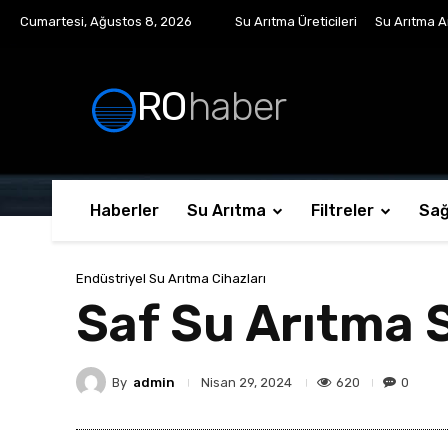
Cumartesi, Ağustos 8, 2026
Su Arıtma Üreticileri
Su Arıtma Ar
RO
haber
Haberler
Su Arıtma
Filtreler
Sağ
Endüstriyel Su Arıtma Cihazları
Saf Su Arıtma S
By
admin
620
0
Nisan 29, 2024