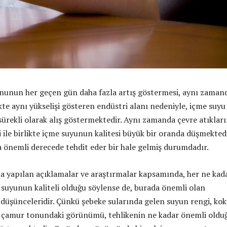
nunun her geçen gün daha fazla artış göstermesi, aynı zaman
likte aynı yükselişi gösteren endüstri alanı nedeniyle, içme suyu
sürekli olarak alış göstermektedir. Aynı zamanda çevre atıklar
i ile birlikte içme suyunun kalitesi büyük bir oranda düşmekted
da önemli derecede tehdit eder bir hale gelmiş durumdadır.
a yapılan açıklamalar ve araştırmalar kapsamında, her ne kad
 suyunun kaliteli olduğu söylense de, burada önemli olan
a düşünceleridir. Çünkü şebeke sularında gelen suyun rengi, ko
 çamur tonundaki görünümü, tehlikenin ne kadar önemli oldu