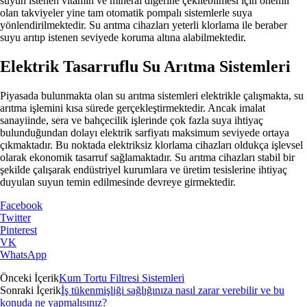
suyun istenen vitamin ve mineral diğerine çekilebilmesi için önemli
olan takviyeler yine tam otomatik pompalı sistemlerle suya
yönlendirilmektedir. Su arıtma cihazları yeterli klorlama ile beraber
suyu arıtıp istenen seviyede koruma altına alabilmektedir.
Elektrik Tasarruflu Su Arıtma Sistemleri
Piyasada bulunmakta olan su arıtma sistemleri elektrikle çalışmakta, su
arıtma işlemini kısa sürede gerçekleştirmektedir. Ancak imalat
sanayiinde, sera ve bahçecilik işlerinde çok fazla suya ihtiyaç
bulunduğundan dolayı elektrik sarfiyatı maksimum seviyede ortaya
çıkmaktadır. Bu noktada elektriksiz klorlama cihazları oldukça işlevsel
olarak ekonomik tasarruf sağlamaktadır. Su arıtma cihazları stabil bir
şekilde çalışarak endüstriyel kurumlara ve üretim tesislerine ihtiyaç
duyulan suyun temin edilmesinde devreye girmektedir.
Facebook
Twitter
Pinterest
VK
WhatsApp
Önceki İçerik
Kum Tortu Filtresi Sistemleri
Sonraki İçerik
İş tükenmişliği sağlığınıza nasıl zarar verebilir ve bu
konuda ne yapmalısınız?