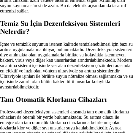
arıtma cihazları uzun vadede tasarruf etmenizi sağlar. Arıtılmış olan
suyun kaynama süresi de azalır. Bu da elektrik açısından da tasarruf
etmenizi sağlar.
Temiz Su İçin Dezenfeksiyon Sistemleri
Nelerdir?
İçme ve temizlik suyunun istenen kalitede temizlenebilmesi için bazı su
arıtma uygulamalarına ihtiyaç bulunmaktadır. Dezenfeksiyon sistemleri
diye anılmakta olan uygulamalarla birlikte su kolaylıkla istenmeyen
bakteri, virüs veya diğer katı unsurlardan arındırılabilmektedir. Modern
su arıtma sistemi içerisinde yer alan dezenfeksiyon çözümleri arasında
en efektif ve hızlı olan yöntem ultraviyole su arıtma sistemleridir.
Ultraviyole ışınları ile birlikte suyun nötralize olması sağlanmakta ve su
içerisinde zararlı olan bütün bakteri türü unsurlar kolaylıkla
ayrıştırılabilmektedir.
Tam Otomatik Klorlama Cihazları
Profesyonel dezenfeksiyon sistemleri arasında tam otomatik klorlama
cihazları da önemli bir yerde bulunmaktadır. Su arıtma cihazı ile
entegre olan tam otomatik klorlama cihazlarında belirlenmiş olan
dozlarda klor ve diğer sıvı unsurlar suya katılabilmektedir. Ayrıca