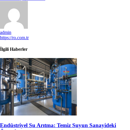
admin
https://ro.com.tr
İlgili Haberler
Endüstriyel Su Arıtma: Temiz Suyun Sanayideki