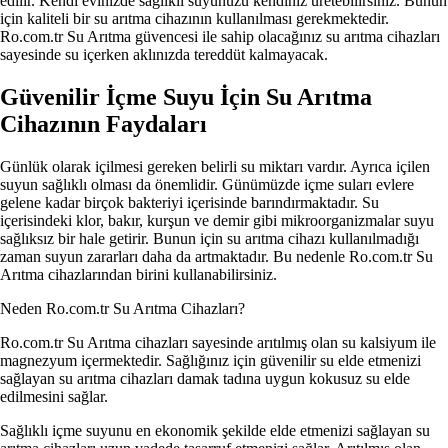
edilir. Kendi evinizde sağlıklı suyunuzu kendiniz üretebilirsiniz. Bunun
için kaliteli bir su arıtma cihazının kullanılması gerekmektedir.
Ro.com.tr Su Arıtma güvencesi ile sahip olacağınız su arıtma cihazları
sayesinde su içerken aklınızda tereddüt kalmayacak.
Güvenilir İçme Suyu İçin Su Arıtma
Cihazının Faydaları
Günlük olarak içilmesi gereken belirli su miktarı vardır. Ayrıca içilen
suyun sağlıklı olması da önemlidir. Günümüzde içme suları evlere
gelene kadar birçok bakteriyi içerisinde barındırmaktadır. Su
içerisindeki klor, bakır, kurşun ve demir gibi mikroorganizmalar suyu
sağlıksız bir hale getirir. Bunun için su arıtma cihazı kullanılmadığı
zaman suyun zararları daha da artmaktadır. Bu nedenle Ro.com.tr Su
Arıtma cihazlarından birini kullanabilirsiniz.
Neden Ro.com.tr Su Arıtma Cihazları?
Ro.com.tr Su Arıtma cihazları sayesinde arıtılmış olan su kalsiyum ile
magnezyum içermektedir. Sağlığınız için güvenilir su elde etmenizi
sağlayan su arıtma cihazları damak tadına uygun kokusuz su elde
edilmesini sağlar.
Sağlıklı içme suyunu en ekonomik şekilde elde etmenizi sağlayan su