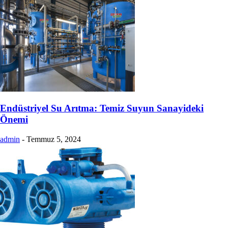
Endüstriyel Su Arıtma: Temiz Suyun Sanayideki
Önemi
admin
-
Temmuz 5, 2024