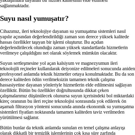
yaklaşımlara dayanan bir hizmet kalitesinin elde edilmesi
sağlanmaktadır.
Suyu nasıl yumuşatır?
Cihazımız, ileri teknolojiye dayanan su yumuşatma sistemleri nasıl
yapılır açısından değerlendirildiği zaman son derece yüksek kalitede
hassas özellikler taşıyan bir işlemi oluşturur. Bu açıdan
değerlendirilecek olunduğu zaman yüksek standartlarda hizmetlerin
verilmeye çalışıldığını net olarak söylemek mümkün olacaktır.
Suyun sertleşmesine yol açan kalsiyum ve magnezyumun ileri
teknolojili reçineler kullanılarak deiyonize edilmeleri sonucunda aniden
profesyonel anlamda teknik hizmetler ortaya konulmaktadır. Bu da son
derece kaliteden ödün verilmeksizin tamamen teknik çalışma
hassasiyetine dayanan yönleriyle hizmetlerin elde edilmesini sağlayan
özelliktir. Bütün bu özellikler doğrultusunda dikkat çeken
çalışmalarımız düşünülecek olunursa suyun içerisindeki bol miktardaki
kireç oranının bu ileri reçine teknolojisi sonrasında yok edilerek ön
aşamalı filtrasyon yöntemi sonucunda anında ekonomik su yumuşatma
sistemleri fiyatları noktasında tamamen kaliteden taviz verilmeden
yürütülmesi sağlanır.
Bütün bunlar da teknik anlamda sunulan en temel çalışma anlayışı
olarak dikkatli bir temizlik işlemlerinin çok kısa süre zarfında