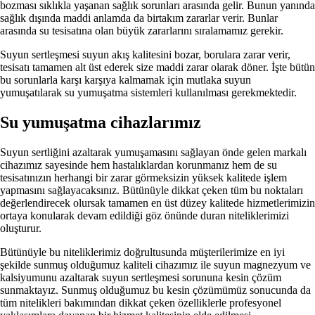
bozması sıklıkla yaşanan sağlık sorunları arasında gelir. Bunun yanında
sağlık dışında maddi anlamda da birtakım zararlar verir. Bunlar
arasında su tesisatına olan büyük zararlarını sıralamamız gerekir.
Suyun sertleşmesi suyun akış kalitesini bozar, borulara zarar verir,
tesisatı tamamen alt üst ederek size maddi zarar olarak döner. İşte bütün
bu sorunlarla karşı karşıya kalmamak için mutlaka suyun
yumuşatılarak su yumuşatma sistemleri kullanılması gerekmektedir.
Su yumuşatma cihazlarımız
Suyun sertliğini azaltarak yumuşamasını sağlayan önde gelen markalı
cihazımız sayesinde hem hastalıklardan korunmanız hem de su
tesisatınızın herhangi bir zarar görmeksizin yüksek kalitede işlem
yapmasını sağlayacaksınız. Bütünüyle dikkat çeken tüm bu noktaları
değerlendirecek olursak tamamen en üst düzey kalitede hizmetlerimizin
ortaya konularak devam edildiği göz önünde duran niteliklerimizi
oluşturur.
Bütünüyle bu niteliklerimiz doğrultusunda müşterilerimize en iyi
şekilde sunmuş olduğumuz kaliteli cihazımız ile suyun magnezyum ve
kalsiyumunu azaltarak suyun sertleşmesi sorununa kesin çözüm
sunmaktayız. Sunmuş olduğumuz bu kesin çözümümüz sonucunda da
tüm nitelikleri bakımından dikkat çeken özelliklerle profesyonel