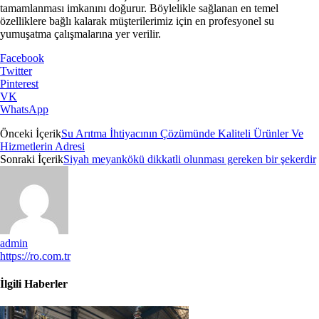
tamamlanması imkanını doğurur. Böylelikle sağlanan en temel
özelliklere bağlı kalarak müşterilerimiz için en profesyonel su
yumuşatma çalışmalarına yer verilir.
Facebook
Twitter
Pinterest
VK
WhatsApp
Önceki İçerik
Su Arıtma İhtiyacının Çözümünde Kaliteli Ürünler Ve
Hizmetlerin Adresi
Sonraki İçerik
Siyah meyankökü dikkatli olunması gereken bir şekerdir
admin
https://ro.com.tr
İlgili Haberler