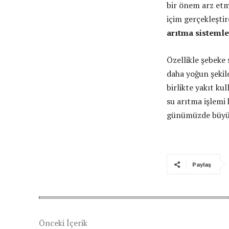
bir önem arz etme
içim gerçekleşti
arıtma sistemle
Özellikle şebeke
daha yoğun şekild
birlikte yakıt ku
su arıtma işlemi
günümüzde büyük
Paylaş
Önceki İçerik