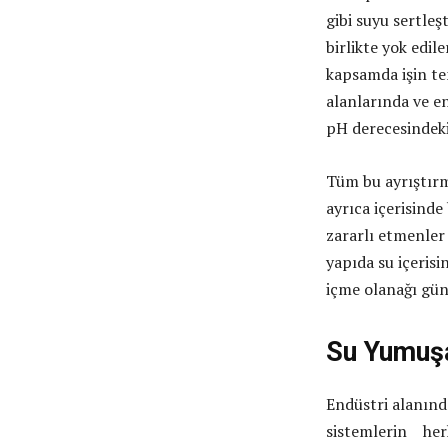
gibi suyu sertleş
birlikte yok edil
kapsamda işin tem
alanlarında ve en
pH derecesindeki
Tüm bu ayrıştırm
ayrıca içerisinde
zararlı etmenler
yapıda su içerisi
içme olanağı gün
Su Yumuşa
Endüstri alanınd
sistemlerin herh