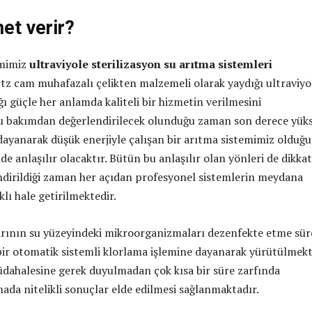
et verir?
emimiz
ultraviyole sterilizasyon su arıtma sistemleri
z cam muhafazalı çelikten malzemeli olarak yaydığı ultraviyo
ğı güçle her anlamda kaliteli bir hizmetin verilmesini
Bu bakımdan değerlendirilecek olunduğu zaman son derece yük
 dayanarak düşük enerjiyle çalışan bir arıtma sistemimiz olduğu
lde anlaşılır olacaktır. Bütün bu anlaşılır olan yönleri de dikka
ndirildiği zaman her açıdan profesyonel sistemlerin meydana
klı hale getirilmektedir.
larının su yüzeyindeki mikroorganizmaları dezenfekte etme sür
 bir otomatik sistemli klorlama işlemine dayanarak yürütülmekt
dahalesine gerek duyulmadan çok kısa bir süre zarfında
ada nitelikli sonuçlar elde edilmesi sağlanmaktadır.