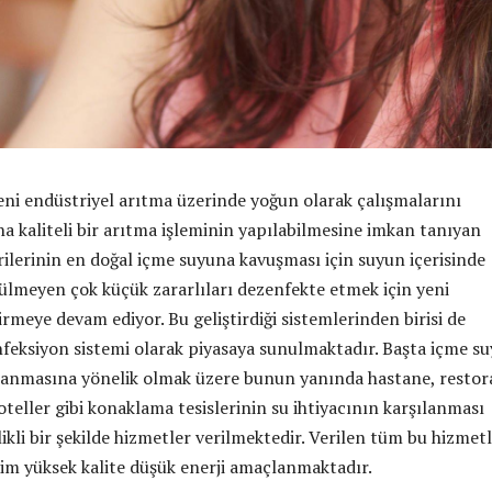
ni endüstriyel arıtma üzerinde yoğun olarak çalışmalarını
ha kaliteli bir arıtma işleminin yapılabilmesine imkan tanıyan
ilerinin en doğal içme suyuna kavuşması için suyun içerisinde
ülmeyen çok küçük zararlıları dezenfekte etmek için yeni
rmeye devam ediyor. Bu geliştirdiği sistemlerinden birisi de
nfeksiyon sistemi olarak piyasaya sunulmaktadır. Başta içme s
ılanmasına yönelik olmak üzere bunun yanında hastane, restor
oteller gibi konaklama tesislerinin su ihtiyacının karşılanması
kli bir şekilde hizmetler verilmektedir. Verilen tüm bu hizmet
im yüksek kalite düşük enerji amaçlanmaktadır.