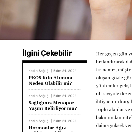
İlgini Çekebilir
Her geçen gün ye
hızlandırarak da
firmamız, müşter
Kadın Sağlığı
Ekim 24, 2024
PKOS Kilo Alımına
oluşan gözle gör
Neden Olabilir mi?
yöntemler gelişti
ultraviyole deze
Kadın Sağlığı
Ekim 24, 2024
ihtiyacının karş
Sağlığınız Menopoz
Yaşını Belirliyor mu?
toplu alanlar ve 
bakımından niteli
Kadın Sağlığı
Ekim 24, 2024
daima yüksek ver
Hormonlar Ağız