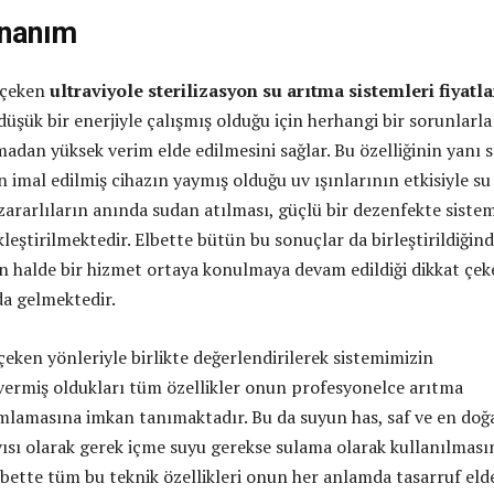
onanım
 çeken
ultraviyole sterilizasyon su arıtma sistemleri fiyatla
üşük bir enerjiyle çalışmış olduğu için herhangi bir sorunlarla
madan yüksek verim elde edilmesini sağlar. Bu özelliğinin yanı s
 imal edilmiş cihazın yaymış olduğu uv ışınlarının etkisiyle su
zararlıların anında sudan atılması, güçlü bir dezenfekte siste
eştirilmektedir. Elbette bütün bu sonuçlar da birleştirildiğin
n halde bir hizmet ortaya konulmaya devam edildiği dikkat çe
da gelmektedir.
eken yönleriyle birlikte değerlendirilerek sistemimizin
vermiş oldukları tüm özellikler onun profesyonelce arıtma
mlamasına imkan tanımaktadır. Bu da suyun has, saf ve en doğ
vısı olarak gerek içme suyu gerekse sulama olarak kullanılması
lbette tüm bu teknik özellikleri onun her anlamda tasarruf eld