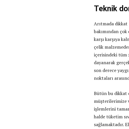
Teknik d
Arıtmada dikkat
bakımından çok d
karşı karşıya kal
çelik malzemeden
içerisindeki tüm 
dayanarak gerçekl
son derece yaygı
noktaları arasın
Bütün bu dikkat ç
müşterilerimize 
işlemlerini tama
halde tüketim sı
sağlamaktadır. E