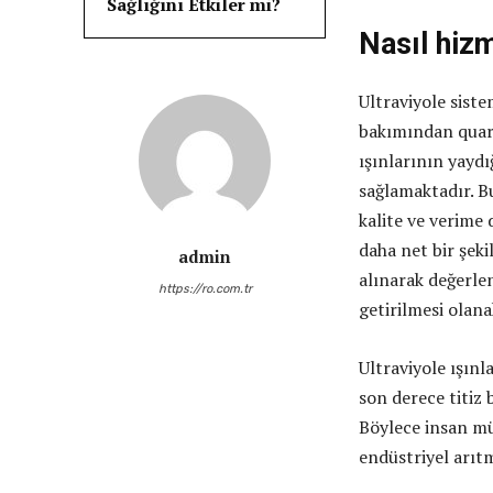
Sağlığını Etkiler mi?
Nasıl hizm
Ultraviyole sist
bakımından quart
ışınlarının yaydı
sağlamaktadır. 
kalite ve verime
daha net bir şeki
admin
alınarak değerle
https://ro.com.tr
getirilmesi olana
Ultraviyole ışın
son derece titiz
Böylece insan mü
endüstriyel arıtm