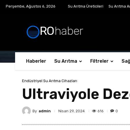
Perşembe, Ağustos 6, 2026
Su Arıtma Üreticileri
Su Arıtma Ar
RO
haber
Haberler
Su Arıtma
Filtreler
Sağ
Endüstriyel Su Arıtma Cihazları
Ultraviyole De
By
admin
616
0
Nisan 29, 2024