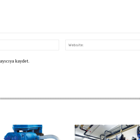
E-
Posta:*
rayıcıya kaydet.