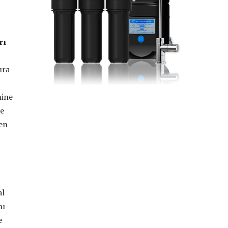
rı
ıra
mine
de
ken
al
nı
e