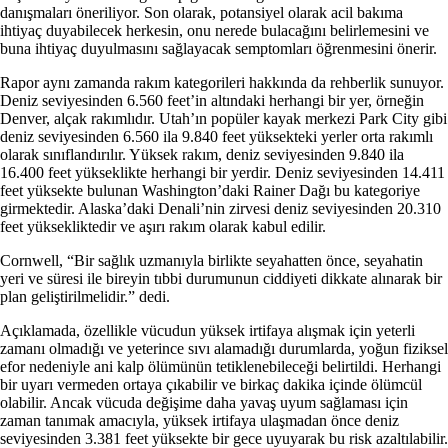
danışmaları öneriliyor. Son olarak, potansiyel olarak acil bakıma
ihtiyaç duyabilecek herkesin, onu nerede bulacağını belirlemesini ve
buna ihtiyaç duyulmasını sağlayacak semptomları öğrenmesini önerir.
Rapor aynı zamanda rakım kategorileri hakkında da rehberlik sunuyor.
Deniz seviyesinden 6.560 feet’in altındaki herhangi bir yer, örneğin
Denver, alçak rakımlıdır. Utah’ın popüler kayak merkezi Park City gibi
deniz seviyesinden 6.560 ila 9.840 feet yüksekteki yerler orta rakımlı
olarak sınıflandırılır. Yüksek rakım, deniz seviyesinden 9.840 ila
16.400 feet yükseklikte herhangi bir yerdir. Deniz seviyesinden 14.411
feet yüksekte bulunan Washington’daki Rainer Dağı bu kategoriye
girmektedir. Alaska’daki Denali’nin zirvesi deniz seviyesinden 20.310
feet yüksekliktedir ve aşırı rakım olarak kabul edilir.
Cornwell, “Bir sağlık uzmanıyla birlikte seyahatten önce, seyahatin
yeri ve süresi ile bireyin tıbbi durumunun ciddiyeti dikkate alınarak bir
plan geliştirilmelidir.” dedi.
Açıklamada, özellikle vücudun yüksek irtifaya alışmak için yeterli
zamanı olmadığı ve yeterince sıvı alamadığı durumlarda, yoğun fiziksel
efor nedeniyle ani kalp ölümünün tetiklenebileceği belirtildi. Herhangi
bir uyarı vermeden ortaya çıkabilir ve birkaç dakika içinde ölümcül
olabilir. Ancak vücuda değişime daha yavaş uyum sağlaması için
zaman tanımak amacıyla, yüksek irtifaya ulaşmadan önce deniz
seviyesinden 3.381 feet yüksekte bir gece uyuyarak bu risk azaltılabilir.