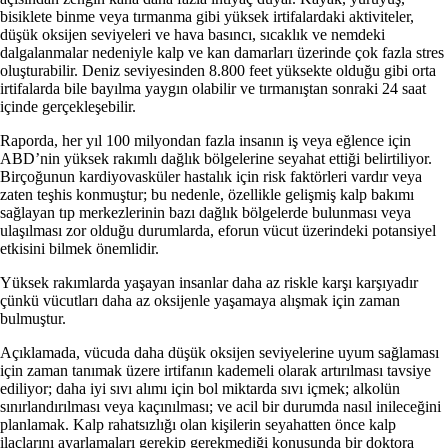
bisiklete binme veya tırmanma gibi yüksek irtifalardaki aktiviteler,
düşük oksijen seviyeleri ve hava basıncı, sıcaklık ve nemdeki
dalgalanmalar nedeniyle kalp ve kan damarları üzerinde çok fazla stres
oluşturabilir. Deniz seviyesinden 8.800 feet yüksekte olduğu gibi orta
irtifalarda bile bayılma yaygın olabilir ve tırmanıştan sonraki 24 saat
içinde gerçekleşebilir.
Raporda, her yıl 100 milyondan fazla insanın iş veya eğlence için
ABD’nin yüksek rakımlı dağlık bölgelerine seyahat ettiği belirtiliyor.
Birçoğunun kardiyovasküler hastalık için risk faktörleri vardır veya
zaten teşhis konmuştur; bu nedenle, özellikle gelişmiş kalp bakımı
sağlayan tıp merkezlerinin bazı dağlık bölgelerde bulunması veya
ulaşılması zor olduğu durumlarda, eforun vücut üzerindeki potansiyel
etkisini bilmek önemlidir.
Yüksek rakımlarda yaşayan insanlar daha az riskle karşı karşıyadır
çünkü vücutları daha az oksijenle yaşamaya alışmak için zaman
bulmuştur.
Açıklamada, vücuda daha düşük oksijen seviyelerine uyum sağlaması
için zaman tanımak üzere irtifanın kademeli olarak artırılması tavsiye
ediliyor; daha iyi sıvı alımı için bol miktarda sıvı içmek; alkolün
sınırlandırılması veya kaçınılması; ve acil bir durumda nasıl inileceğini
planlamak. Kalp rahatsızlığı olan kişilerin seyahatten önce kalp
ilaçlarını ayarlamaları gerekip gerekmediği konusunda bir doktora