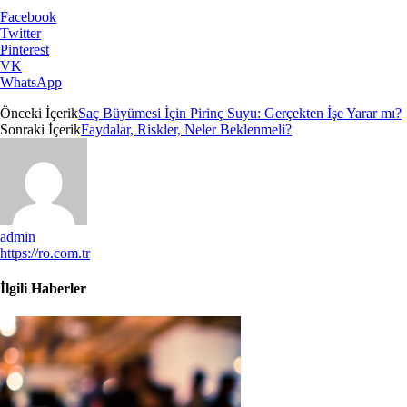
Facebook
Twitter
Pinterest
VK
WhatsApp
Önceki İçerik
Saç Büyümesi İçin Pirinç Suyu: Gerçekten İşe Yarar mı?
Sonraki İçerik
Faydalar, Riskler, Neler Beklenmeli?
admin
https://ro.com.tr
İlgili Haberler