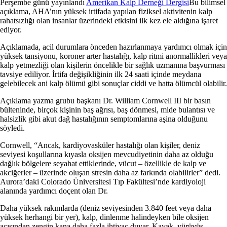
Perşembe günü yayınlandı
Amerikan Kalp Derneği Dergisi
Bu bilimsel
açıklama, AHA’nın yüksek irtifada yapılan fiziksel aktivitenin kalp
rahatsızlığı olan insanlar üzerindeki etkisini ilk kez ele aldığına işaret
ediyor.
Açıklamada, acil durumlara önceden hazırlanmaya yardımcı olmak için
yüksek tansiyonu, koroner arter hastalığı, kalp ritmi anormallikleri veya
kalp yetmezliği olan kişilerin öncelikle bir sağlık uzmanına başvurması
tavsiye ediliyor. İrtifa değişikliğinin ilk 24 saati içinde meydana
gelebilecek ani kalp ölümü gibi sonuçlar ciddi ve hatta ölümcül olabilir.
Açıklama yazma grubu başkanı Dr. William Cornwell III bir basın
bülteninde, birçok kişinin baş ağrısı, baş dönmesi, mide bulantısı ve
halsizlik gibi akut dağ hastalığının semptomlarına aşina olduğunu
söyledi.
Cornwell, “Ancak, kardiyovasküler hastalığı olan kişiler, deniz
seviyesi koşullarına kıyasla oksijen mevcudiyetinin daha az olduğu
dağlık bölgelere seyahat ettiklerinde, vücut – özellikle de kalp ve
akciğerler – üzerinde oluşan stresin daha az farkında olabilirler” dedi.
Aurora’daki Colorado Üniversitesi Tıp Fakültesi’nde kardiyoloji
alanında yardımcı doçent olan Dr.
Daha yüksek rakımlarda (deniz seviyesinden 3.840 feet veya daha
yüksek herhangi bir yer), kalp, dinlenme halindeyken bile oksijen
açısından zengin kana daha fazla ihtiyaç duyar. Kayak, yürüyüş,