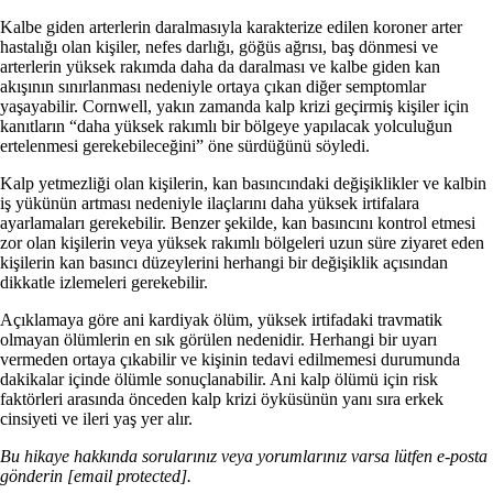
Kalbe giden arterlerin daralmasıyla karakterize edilen koroner arter
hastalığı olan kişiler, nefes darlığı, göğüs ağrısı, baş dönmesi ve
arterlerin yüksek rakımda daha da daralması ve kalbe giden kan
akışının sınırlanması nedeniyle ortaya çıkan diğer semptomlar
yaşayabilir. Cornwell, yakın zamanda kalp krizi geçirmiş kişiler için
kanıtların “daha yüksek rakımlı bir bölgeye yapılacak yolculuğun
ertelenmesi gerekebileceğini” öne sürdüğünü söyledi.
Kalp yetmezliği olan kişilerin, kan basıncındaki değişiklikler ve kalbin
iş yükünün artması nedeniyle ilaçlarını daha yüksek irtifalara
ayarlamaları gerekebilir. Benzer şekilde, kan basıncını kontrol etmesi
zor olan kişilerin veya yüksek rakımlı bölgeleri uzun süre ziyaret eden
kişilerin kan basıncı düzeylerini herhangi bir değişiklik açısından
dikkatle izlemeleri gerekebilir.
Açıklamaya göre ani kardiyak ölüm, yüksek irtifadaki travmatik
olmayan ölümlerin en sık görülen nedenidir. Herhangi bir uyarı
vermeden ortaya çıkabilir ve kişinin tedavi edilmemesi durumunda
dakikalar içinde ölümle sonuçlanabilir. Ani kalp ölümü için risk
faktörleri arasında önceden kalp krizi öyküsünün yanı sıra erkek
cinsiyeti ve ileri yaş yer alır.
Bu hikaye hakkında sorularınız veya yorumlarınız varsa lütfen e-posta
gönderin
[email protected]
.