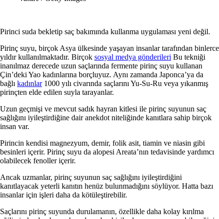
Pirinci suda bekletip saç bakımında kullanma uygulaması yeni değil.
Pirinç suyu, birçok Asya ülkesinde yaşayan insanlar tarafından binlerce
yıldır kullanılmaktadır. Birçok
sosyal medya gönderileri
Bu tekniği
inanılmaz derecede uzun saçlarında fermente pirinç suyu kullanan
Çin’deki Yao kadınlarına borçluyuz. Aynı zamanda Japonca’ya da
bağlı
kadınlar
1000 yılı civarında saçlarını Yu-Su-Ru veya yıkanmış
pirinçten elde edilen suyla tarayanlar.
Uzun geçmişi ve mevcut sadık hayran kitlesi ile pirinç suyunun saç
sağlığını iyileştirdiğine dair anekdot niteliğinde kanıtlara sahip birçok
insan var.
Pirincin kendisi magnezyum, demir, folik asit, tiamin ve niasin gibi
besinleri içerir. Pirinç suyu da alopesi Areata’nın tedavisinde yardımcı
olabilecek fenoller içerir.
Ancak uzmanlar, pirinç suyunun saç sağlığını iyileştirdiğini
kanıtlayacak yeterli kanıtın henüz bulunmadığını söylüyor. Hatta bazı
insanlar için işleri daha da kötüleştirebilir.
Saçlarını pirinç suyunda durulamanın, özellikle daha kolay kırılma