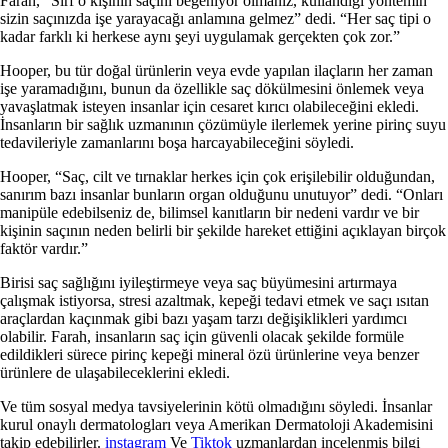
Farah, “Sırf o kişinin saçını beğeniyor olmanız, kullandığı yöntemin
sizin saçınızda işe yarayacağı anlamına gelmez” dedi. “Her saç tipi o
kadar farklı ki herkese aynı şeyi uygulamak gerçekten çok zor.”
Hooper, bu tür doğal ürünlerin veya evde yapılan ilaçların her zaman
işe yaramadığını, bunun da özellikle saç dökülmesini önlemek veya
yavaşlatmak isteyen insanlar için cesaret kırıcı olabileceğini ekledi.
İnsanların bir sağlık uzmanının çözümüyle ilerlemek yerine pirinç suyu
tedavileriyle zamanlarını boşa harcayabileceğini söyledi.
Hooper, “Saç, cilt ve tırnaklar herkes için çok erişilebilir olduğundan,
sanırım bazı insanlar bunların organ olduğunu unutuyor” dedi. “Onları
manipüle edebilseniz de, bilimsel kanıtların bir nedeni vardır ve bir
kişinin saçının neden belirli bir şekilde hareket ettiğini açıklayan birçok
faktör vardır.”
Birisi saç sağlığını iyileştirmeye veya saç büyümesini artırmaya
çalışmak istiyorsa, stresi azaltmak, kepeği tedavi etmek ve saçı ısıtan
araçlardan kaçınmak gibi bazı yaşam tarzı değişiklikleri yardımcı
olabilir. Farah, insanların saç için güvenli olacak şekilde formüle
edildikleri sürece pirinç kepeği mineral özü ürünlerine veya benzer
ürünlere de ulaşabileceklerini ekledi.
Ve tüm sosyal medya tavsiyelerinin kötü olmadığını söyledi. İnsanlar
kurul onaylı dermatologları veya Amerikan Dermatoloji Akademisini
takip edebilirler.
instagram
Ve
Tiktok
uzmanlardan incelenmiş bilgi