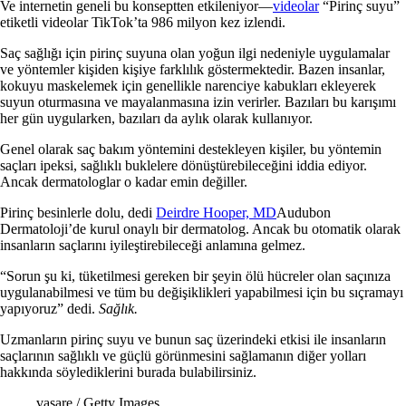
Ve internetin geneli bu konseptten etkileniyor—
videolar
“Pirinç suyu”
etiketli videolar TikTok’ta 986 milyon kez izlendi.
Saç sağlığı için pirinç suyuna olan yoğun ilgi nedeniyle uygulamalar
ve yöntemler kişiden kişiye farklılık göstermektedir. Bazen insanlar,
kokuyu maskelemek için genellikle narenciye kabukları ekleyerek
suyun oturmasına ve mayalanmasına izin verirler. Bazıları bu karışımı
her gün uygularken, bazıları da aylık olarak kullanıyor.
Genel olarak saç bakım yöntemini destekleyen kişiler, bu yöntemin
saçları ipeksi, sağlıklı buklelere dönüştürebileceğini iddia ediyor.
Ancak dermatologlar o kadar emin değiller.
Pirinç besinlerle dolu, dedi
Deirdre Hooper, MD
Audubon
Dermatoloji’de kurul onaylı bir dermatolog. Ancak bu otomatik olarak
insanların saçlarını iyileştirebileceği anlamına gelmez.
“Sorun şu ki, tüketilmesi gereken bir şeyin ölü hücreler olan saçınıza
uygulanabilmesi ve tüm bu değişiklikleri yapabilmesi için bu sıçramayı
yapıyoruz” dedi.
Sağlık.
Uzmanların pirinç suyu ve bunun saç üzerindeki etkisi ile insanların
saçlarının sağlıklı ve güçlü görünmesini sağlamanın diğer yolları
hakkında söylediklerini burada bulabilirsiniz.
vasare / Getty Images