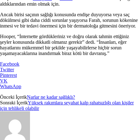
aldıklarından emin olmak için.
Ancak birisi saçının sağlığı konusunda endişe duyuyorsa veya saç
dökülmesi gibi daha ciddi sorunlar yaşıyorsa Farah, sorunun kökenine
inmesi ve bir tedavi önermesi için bir dermatoloğa gitmesini öneriyor.
Hooper, “İnternette gördükleriniz ve doğru olarak tahmin ettiğiniz
şeyler konusunda dikkatli olmanız gerekir” dedi. “İnsanları, eğer
hayatlarını mükemmel bir şekilde yaşayabilirlerse hiçbir sorun
yaşamayacaklarına inandırmak biraz kötü bir davranış.”
Facebook
Twitter
Pinterest
VK
WhatsApp
Önceki İçerik
Narlar ne kadar sağlıklı?
Sonraki İçerik
Yüksek rakımlara seyahat kalp rahatsızlığı olan kişiler
için tehlikeli olabilir