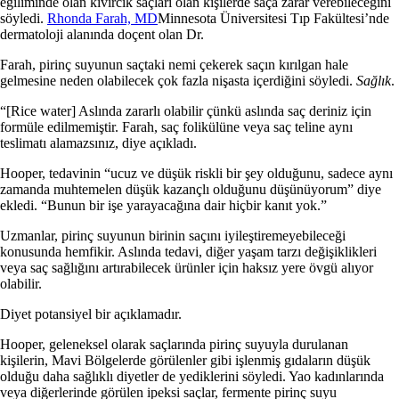
eğiliminde olan kıvırcık saçları olan kişilerde saça zarar verebileceğini
söyledi.
Rhonda Farah, MD
Minnesota Üniversitesi Tıp Fakültesi’nde
dermatoloji alanında doçent olan Dr.
Farah, pirinç suyunun saçtaki nemi çekerek saçın kırılgan hale
gelmesine neden olabilecek çok fazla nişasta içerdiğini söyledi.
Sağlık
.
“[Rice water] Aslında zararlı olabilir çünkü aslında saç deriniz için
formüle edilmemiştir. Farah, saç folikülüne veya saç teline aynı
teslimatı alamazsınız, diye açıkladı.
Hooper, tedavinin “ucuz ve düşük riskli bir şey olduğunu, sadece aynı
zamanda muhtemelen düşük kazançlı olduğunu düşünüyorum” diye
ekledi. “Bunun bir işe yarayacağına dair hiçbir kanıt yok.”
Uzmanlar, pirinç suyunun birinin saçını iyileştiremeyebileceği
konusunda hemfikir. Aslında tedavi, diğer yaşam tarzı değişiklikleri
veya saç sağlığını artırabilecek ürünler için haksız yere övgü alıyor
olabilir.
Diyet potansiyel bir açıklamadır.
Hooper, geleneksel olarak saçlarında pirinç suyuyla durulanan
kişilerin, Mavi Bölgelerde görülenler gibi işlenmiş gıdaların düşük
olduğu daha sağlıklı diyetler de yediklerini söyledi. Yao kadınlarında
veya diğerlerinde görülen ipeksi saçlar, fermente pirinç suyu