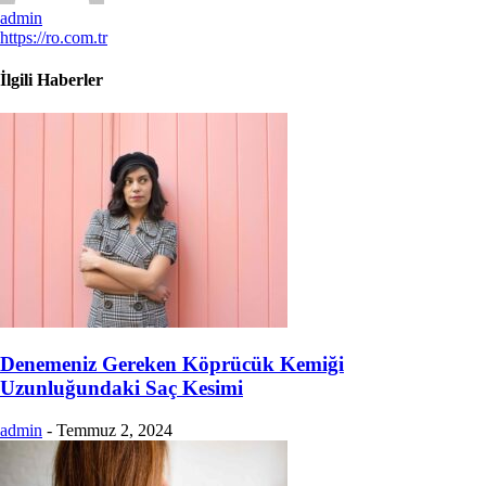
admin
https://ro.com.tr
İlgili Haberler
Denemeniz Gereken Köprücük Kemiği
Uzunluğundaki Saç Kesimi
admin
-
Temmuz 2, 2024