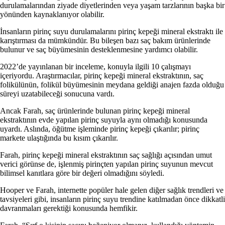
durulamalarından ziyade diyetlerinden veya yaşam tarzlarının başka bir
yönünden kaynaklanıyor olabilir.
İnsanların pirinç suyu durulamalarını pirinç kepeği mineral ekstraktı ile
karıştırması da mümkündür. Bu bileşen bazı saç bakım ürünlerinde
bulunur ve saç büyümesinin desteklenmesine yardımcı olabilir.
2022’de yayınlanan bir inceleme, konuyla ilgili 10 çalışmayı
içeriyordu. Araştırmacılar, pirinç kepeği mineral ekstraktının, saç
folikülünün, folikül büyümesinin meydana geldiği anajen fazda olduğu
süreyi uzatabileceği sonucuna vardı.
Ancak Farah, saç ürünlerinde bulunan pirinç kepeği mineral
ekstraktının evde yapılan pirinç suyuyla aynı olmadığı konusunda
uyardı. Aslında, öğütme işleminde pirinç kepeği çıkarılır; pirinç
markete ulaştığında bu kısım çıkarılır.
Farah, pirinç kepeği mineral ekstraktının saç sağlığı açısından umut
verici görünse de, işlenmiş pirinçten yapılan pirinç suyunun mevcut
bilimsel kanıtlara göre bir değeri olmadığını söyledi.
Hooper ve Farah, internette popüler hale gelen diğer sağlık trendleri ve
tavsiyeleri gibi, insanların pirinç suyu trendine katılmadan önce dikkatli
davranmaları gerektiği konusunda hemfikir.