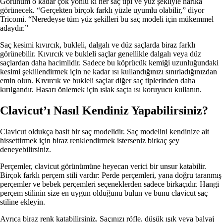
Görünüm o kadar çok yönlü ki her saç tipi ve yüz şekliyle harika
görünecek. “Gerçekten birçok farklı yüzle uyumlu olabilir,” diyor
Tricomi. “Neredeyse tüm yüz şekilleri bu saç modeli için mükemmel
adaydır.”
Saç kesimi kıvırcık, bukleli, dalgalı ve düz saçlarda biraz farklı
görünebilir. Kıvırcık ve bukleli saçlar genellikle dalgalı veya düz
saçlardan daha hacimlidir. Sadece bu köprücük kemiği uzunluğundaki
kesimi şekillendirmek için ne kadar ısı kullandığınızı sınırladığınızdan
emin olun. Kıvırcık ve bukleli saçlar diğer saç tiplerinden daha
kırılgandır. Hasarı önlemek için ıslak saçta ısı koruyucu kullanın.
Clavicut’ı Nasıl Kendiniz Yapabilirsiniz?
Clavicut oldukça basit bir saç modelidir. Saç modelini kendinize ait
hissettirmek için biraz renklendirmek isterseniz birkaç şey
deneyebilirsiniz.
Perçemler, clavicut görünümüne heyecan verici bir unsur katabilir.
Birçok farklı perçem stili vardır: Perde perçemleri, yana doğru taranmış
perçemler ve bebek perçemleri seçeneklerden sadece birkaçıdır. Hangi
perçem stilinin size en uygun olduğunu bulun ve bunu clavicut saç
stiline ekleyin.
Ayrıca biraz renk katabilirsiniz. Saçınızı röfle, düşük ışık veya balyaj