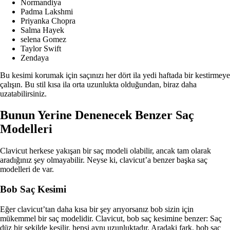
Normandiya
Padma Lakshmi
Priyanka Chopra
Salma Hayek
selena Gomez
Taylor Swift
Zendaya
Bu kesimi korumak için saçınızı her dört ila yedi haftada bir kestirmeye
çalışın. Bu stil kısa ila orta uzunlukta olduğundan, biraz daha
uzatabilirsiniz.
Bunun Yerine Denenecek Benzer Saç
Modelleri
Clavicut herkese yakışan bir saç modeli olabilir, ancak tam olarak
aradığınız şey olmayabilir. Neyse ki, clavicut’a benzer başka saç
modelleri de var.
Bob Saç Kesimi
Eğer clavicut’tan daha kısa bir şey arıyorsanız bob sizin için
mükemmel bir saç modelidir. Clavicut, bob saç kesimine benzer: Saç
düz bir şekilde kesilir, hepsi aynı uzunluktadır. Aradaki fark, bob saç