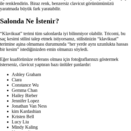
ile renklendirin. Biraz renk, benzersiz clavicut görünümünüzü
yaratmada büyük fark yaratabilir.
Salonda Ne İstenir?
“Klavikuat” terimi tüm salonlarda iyi bilinmiyor olabilir. Tricomi, bu
saç kesimi stilini talep etmek istiyorsanız, stilistinizin “klavikuat”
terimine aşina olmaması durumunda “her yerde aynı uzunlukta hassas
bir kesim” istediğinizden emin olmanızı söyledi.
Eğer kuaförünüze referans olması için fotoğraflarınızı göstermek
isterseniz, clavicut yaptıran bazı ünlüler şunlardır:
Ashley Graham
Ciara
Constance Wu
Gemma Chan
Hailey Bieber
Jennifer Lopez
Jonathan Van Ness
kim Kardashian
Kristen Bell
Lucy Liu
Mindy Kaling