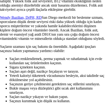
sahiptir.
Yüksek folik asit seviyeleri, B12 vitamini eksikliğinin neden
olduğu anemiyi düzeltebilir ancak sinir hasarını düzeltemez. Folik asit
takviyeleri ayrıca çeşitli ilaçlarla etkileşime girebilir.
Wendy Bazilian, DrPH, RD
San Diego merkezli bir beslenme uzmanı,
sporcuların düşük demir seviyesi riski daha yüksek olduğu için kadın
sporcu müşterilerine ve yakında hamile kalabileceklerini düşünen
kişilere doğum öncesi vitaminler önerdi. Ancak Bazilian, folik asit,
demir ve esansiyel yağ asidi DHA’nın yanı sıra çoğu doğum öncesi
vitamindeki vitamin ve minerallerin oldukça standart olduğunu söyledi.
Saçların uzaması için saç bakımı da önemlidir. Aşağıdaki ipuçları
saçınıza bakım yapmanıza yardımcı olabilir:
Saçları renklendirmek, perma yapmak ve rahatlatmak için evde
kullanılan saç ürünlerinden kaçının.
Sigara içmekten kaçının.
Saçları aşırı değil, nazikçe fırçalayın ve tarayın.
Yeterli kaloriyi tüketerek vücudunuzu besleyin, aksi takdirde saç
dökülmesine yol açabilirsiniz.
Saçınızın geriye çekilmesini gerektiren saç stillerini sınırlayın.
Bukle maşası veya düzleştirici gibi sıcak alet kullanımını
sınırlayın.
Saçları nazikçe yıkayın ve bakım yapın.
Saçınızı kurutmak için düşük ısı kullanın.