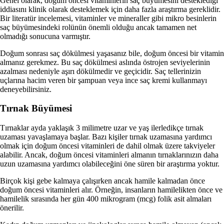
Genel olarak, doğum öncesi vitaminlerin saç büyümesini desteklediği
iddiasını klinik olarak desteklemek için daha fazla araştırma gereklidir.
Bir literatür incelemesi, vitaminler ve mineraller gibi mikro besinlerin
saç büyümesindeki rolünün önemli olduğu ancak tamamen net
olmadığı sonucuna varmıştır.
Doğum sonrası saç dökülmesi yaşasanız bile, doğum öncesi bir vitamin
almanız gerekmez. Bu saç dökülmesi aslında östrojen seviyelerinin
azalması nedeniyle aşırı dökülmedir ve geçicidir. Saç tellerinizin
uçlarına hacim veren bir şampuan veya ince saç kremi kullanmayı
deneyebilirsiniz.
Tırnak Büyümesi
Tırnaklar ayda yaklaşık 3 milimetre uzar ve yaş ilerledikçe tırnak
uzaması yavaşlamaya başlar.
Bazı kişiler tırnak uzamasına yardımcı
olmak için doğum öncesi vitaminleri de dahil olmak üzere takviyeler
alabilir. Ancak, doğum öncesi vitaminleri almanın tırnaklarınızın daha
uzun uzamasına yardımcı olabileceğini öne süren bir araştırma yoktur.
Birçok kişi gebe kalmaya çalışırken ancak hamile kalmadan önce
doğum öncesi vitaminleri alır. Örneğin, insanların hamilelikten önce ve
hamilelik sırasında her gün 400 mikrogram (mcg) folik asit almaları
önerilir.