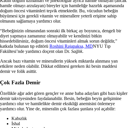
Kadın doğum uzmanları ve jinekologlar ayrıca hamile olmayan (ancak
hamile olmayı arzulayan) bireyler için hamileliğe hazırlık aşamasında
doğum öncesi vitaminleri teşvik etmektedir.
Bu, vücudun bebeğin
büyümesi için gerekli vitamin ve minerallere yeterli erişime sahip
olmasını sağlamaya yardımcı olur.
“Bebeğinizin olmasından sonraki ilk birkaç ay boyunca, dengeli bir
diyet yapmaya zamanınız olmayabilir ve kendinizi bitkin
hissedebilirsiniz, doğum öncesi vitaminleri almak sorun değildir,”
katkıda bulunan tıp editörü
Roshini Rajapaksa, MD
NYU Tıp
Fakültesi’nde yardımcı doçent olan Dr.
Sağlık
.
Ancak bazı vitamin ve minerallerin yüksek miktarda alınması yan
etkilere neden olabilir. Dikkat edilmesi gereken iki besin maddesi
demir ve folik asittir.
Çok Fazla Demir
Özellikle ağır adet gören gençler ve anne baba adayları gibi bazı kişiler
demir takviyesinden faydalanabilir. Besin, bebeğin beyin gelişimine
yardımcı olur ve hamilelikte demir eksikliği anemisini önlemeye
yardımcı olur. Yine de, mineralin çok fazlası şunlara yol açabilir:
Kabızlık
İshal