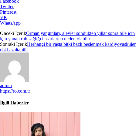
Facebook
Twitter
Pinterest
VK
WhatsApp
Önceki İçerik
Orman yangınları, alevler söndükten yıllar sonra bile için
için yanan ruh sağlığı hasarlarına neden olabilir
Sonraki İçerik
Herhangi bir yaşta bitki bazlı beslenmek kardiyovasküler
riski azaltabilir
admin
https://ro.com.tr
İlgili Haberler