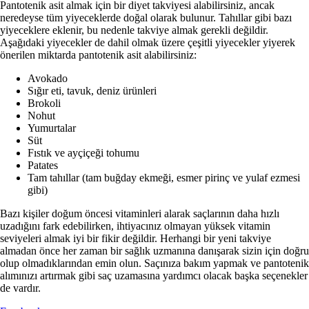
Pantotenik asit almak için bir diyet takviyesi alabilirsiniz, ancak
neredeyse tüm yiyeceklerde doğal olarak bulunur. Tahıllar gibi bazı
yiyeceklere eklenir, bu nedenle takviye almak gerekli değildir.
Aşağıdaki yiyecekler de dahil olmak üzere çeşitli yiyecekler yiyerek
önerilen miktarda pantotenik asit alabilirsiniz:
Avokado
Sığır eti, tavuk, deniz ürünleri
Brokoli
Nohut
Yumurtalar
Süt
Fıstık ve ayçiçeği tohumu
Patates
Tam tahıllar (tam buğday ekmeği, esmer pirinç ve yulaf ezmesi
gibi)
Bazı kişiler doğum öncesi vitaminleri alarak saçlarının daha hızlı
uzadığını fark edebilirken, ihtiyacınız olmayan yüksek vitamin
seviyeleri almak iyi bir fikir değildir. Herhangi bir yeni takviye
almadan önce her zaman bir sağlık uzmanına danışarak sizin için doğru
olup olmadıklarından emin olun. Saçınıza bakım yapmak ve pantotenik
alımınızı artırmak gibi saç uzamasına yardımcı olacak başka seçenekler
de vardır.