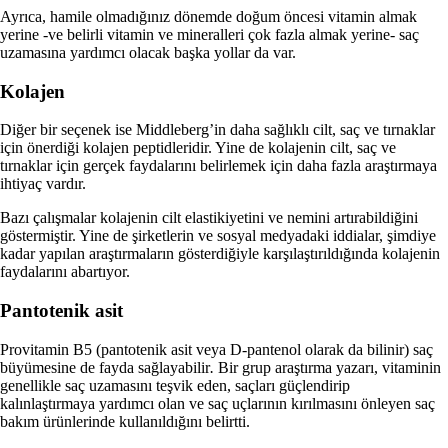
Ayrıca, hamile olmadığınız dönemde doğum öncesi vitamin almak
yerine -ve belirli vitamin ve mineralleri çok fazla almak yerine- saç
uzamasına yardımcı olacak başka yollar da var.
Kolajen
Diğer bir seçenek ise Middleberg’in daha sağlıklı cilt, saç ve tırnaklar
için önerdiği kolajen peptidleridir. Yine de kolajenin cilt, saç ve
tırnaklar için gerçek faydalarını belirlemek için daha fazla araştırmaya
ihtiyaç vardır.
Bazı çalışmalar kolajenin cilt elastikiyetini ve nemini artırabildiğini
göstermiştir. Yine de şirketlerin ve sosyal medyadaki iddialar, şimdiye
kadar yapılan araştırmaların gösterdiğiyle karşılaştırıldığında kolajenin
faydalarını abartıyor.
Pantotenik asit
Provitamin B5 (pantotenik asit veya D-pantenol olarak da bilinir) saç
büyümesine de fayda sağlayabilir
.
Bir grup araştırma yazarı, vitaminin
genellikle saç uzamasını teşvik eden, saçları güçlendirip
kalınlaştırmaya yardımcı olan ve saç uçlarının kırılmasını önleyen saç
bakım ürünlerinde kullanıldığını belirtti.