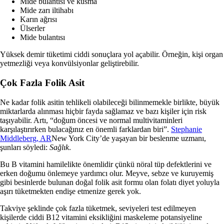
Mide bulantısı ve kusma
Mide zarı iltihabı
Karın ağrısı
Ülserler
Mide bulantısı
Yüksek demir tüketimi ciddi sonuçlara yol açabilir. Örneğin, kişi organ
yetmezliği veya konvülsiyonlar geliştirebilir.
Çok Fazla Folik Asit
Ne kadar folik asitin tehlikeli olabileceği bilinmemekle birlikte, büyük
miktarlarda alınması hiçbir fayda sağlamaz ve bazı kişiler için risk
taşıyabilir.
Artı, “doğum öncesi ve normal multivitaminleri
karşılaştırırken bulacağınız en önemli farklardan biri”.
Stephanie
Middleberg, AR
New York City’de yaşayan bir beslenme uzmanı,
şunları söyledi:
Sağlık
.
Bu B vitamini hamilelikte önemlidir çünkü nöral tüp defektlerini ve
erken doğumu önlemeye yardımcı olur. Meyve, sebze ve kuruyemiş
gibi besinlerde bulunan doğal folik asit formu olan folatı diyet yoluyla
aşırı tüketmekten endişe etmenize gerek yok.
Takviye şeklinde çok fazla tüketmek, seviyeleri test edilmeyen
kişilerde ciddi B12 vitamini eksikliğini maskeleme potansiyeline