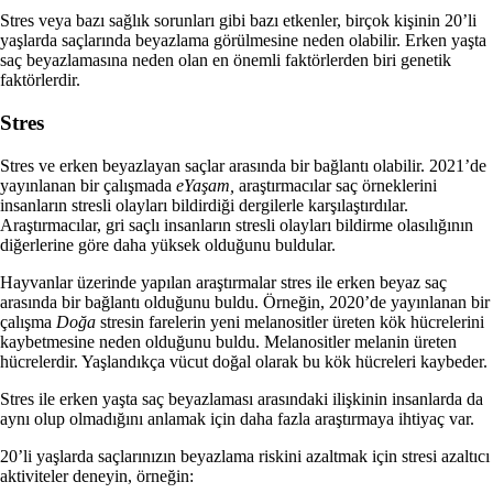
Stres veya bazı sağlık sorunları gibi bazı etkenler, birçok kişinin 20’li
yaşlarda saçlarında beyazlama görülmesine neden olabilir.
Erken yaşta
saç beyazlamasına neden olan en önemli faktörlerden biri genetik
faktörlerdir.
Stres
Stres ve erken beyazlayan saçlar arasında bir bağlantı olabilir. 2021’de
yayınlanan bir çalışmada
eYaşam,
araştırmacılar saç örneklerini
insanların stresli olayları bildirdiği dergilerle karşılaştırdılar.
Araştırmacılar, gri saçlı insanların stresli olayları bildirme olasılığının
diğerlerine göre daha yüksek olduğunu buldular.
Hayvanlar üzerinde yapılan araştırmalar stres ile erken beyaz saç
arasında bir bağlantı olduğunu buldu. Örneğin, 2020’de yayınlanan bir
çalışma
Doğa
stresin farelerin yeni melanositler üreten kök hücrelerini
kaybetmesine neden olduğunu buldu. Melanositler melanin üreten
hücrelerdir. Yaşlandıkça vücut doğal olarak bu kök hücreleri kaybeder.
Stres ile erken yaşta saç beyazlaması arasındaki ilişkinin insanlarda da
aynı olup olmadığını anlamak için daha fazla araştırmaya ihtiyaç var.
20’li yaşlarda saçlarınızın beyazlama riskini azaltmak için stresi azaltıcı
aktiviteler deneyin, örneğin: