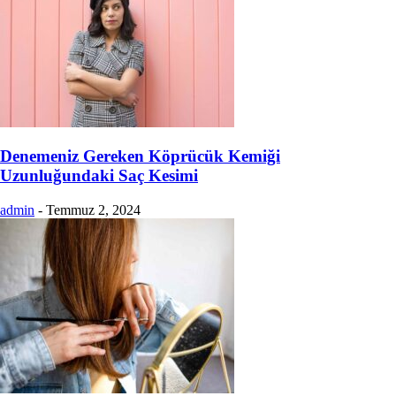
Denemeniz Gereken Köprücük Kemiği
Uzunluğundaki Saç Kesimi
admin
-
Temmuz 2, 2024