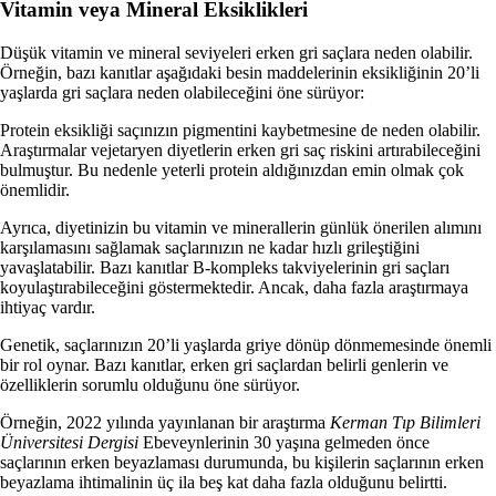
Vitamin veya Mineral Eksiklikleri
Düşük vitamin ve mineral seviyeleri erken gri saçlara neden olabilir.
Örneğin, bazı kanıtlar aşağıdaki besin maddelerinin eksikliğinin 20’li
yaşlarda gri saçlara neden olabileceğini öne sürüyor:
Protein eksikliği saçınızın pigmentini kaybetmesine de neden olabilir.
Araştırmalar vejetaryen diyetlerin erken gri saç riskini artırabileceğini
bulmuştur.
Bu nedenle yeterli protein aldığınızdan emin olmak çok
önemlidir.
Ayrıca, diyetinizin bu vitamin ve minerallerin günlük önerilen alımını
karşılamasını sağlamak saçlarınızın ne kadar hızlı grileştiğini
yavaşlatabilir. Bazı kanıtlar B-kompleks takviyelerinin gri saçları
koyulaştırabileceğini göstermektedir. Ancak, daha fazla araştırmaya
ihtiyaç vardır.
Genetik, saçlarınızın 20’li yaşlarda griye dönüp dönmemesinde önemli
bir rol oynar. Bazı kanıtlar, erken gri saçlardan belirli genlerin ve
özelliklerin sorumlu olduğunu öne sürüyor.
Örneğin, 2022 yılında yayınlanan bir araştırma
Kerman Tıp Bilimleri
Üniversitesi Dergisi
Ebeveynlerinin 30 yaşına gelmeden önce
saçlarının erken beyazlaması durumunda, bu kişilerin saçlarının erken
beyazlama ihtimalinin üç ila beş kat daha fazla olduğunu belirtti.