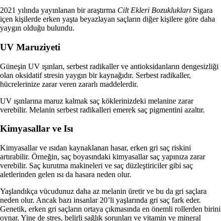
2021 yılında yayınlanan bir araştırma
Cilt Ekleri Bozuklukları
Sigara
içen kişilerde erken yaşta beyazlayan saçların diğer kişilere göre daha
yaygın olduğu bulundu.
UV Maruziyeti
Güneşin UV ışınları, serbest radikaller ve antioksidanların dengesizliği
olan oksidatif stresin yaygın bir kaynağıdır. Serbest radikaller,
hücrelerinize zarar veren zararlı maddelerdir.
UV ışınlarına maruz kalmak saç köklerinizdeki melanine zarar
verebilir. Melanin serbest radikalleri emerek saç pigmentini azaltır.
Kimyasallar ve Isı
Kimyasallar ve ısıdan kaynaklanan hasar, erken gri saç riskini
artırabilir. Örneğin, saç boyasındaki kimyasallar saç yapınıza zarar
verebilir. Saç kurutma makineleri ve saç düzleştiriciler gibi saç
aletlerinden gelen ısı da hasara neden olur.
Yaşlandıkça vücudunuz daha az melanin üretir ve bu da gri saçlara
neden olur. Ancak bazı insanlar 20’li yaşlarında gri saç fark eder.
Genetik, erken gri saçların ortaya çıkmasında en önemli rollerden birini
oynar. Yine de stres, belirli sağlık sorunları ve vitamin ve mineral