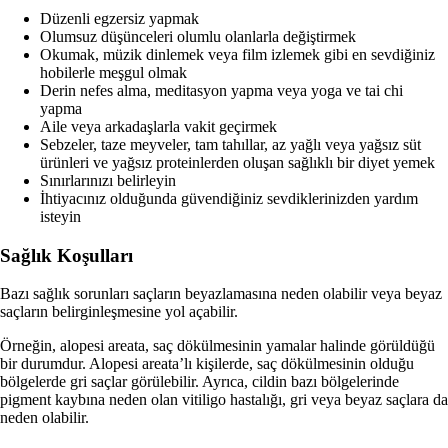
Düzenli egzersiz yapmak
Olumsuz düşünceleri olumlu olanlarla değiştirmek
Okumak, müzik dinlemek veya film izlemek gibi en sevdiğiniz
hobilerle meşgul olmak
Derin nefes alma, meditasyon yapma veya yoga ve tai chi
yapma
Aile veya arkadaşlarla vakit geçirmek
Sebzeler, taze meyveler, tam tahıllar, az yağlı veya yağsız süt
ürünleri ve yağsız proteinlerden oluşan sağlıklı bir diyet yemek
Sınırlarınızı belirleyin
İhtiyacınız olduğunda güvendiğiniz sevdiklerinizden yardım
isteyin
Sağlık Koşulları
Bazı sağlık sorunları saçların beyazlamasına neden olabilir veya beyaz
saçların belirginleşmesine yol açabilir.
Örneğin, alopesi areata, saç dökülmesinin yamalar halinde görüldüğü
bir durumdur. Alopesi areata’lı kişilerde, saç dökülmesinin olduğu
bölgelerde gri saçlar görülebilir.
Ayrıca, cildin bazı bölgelerinde
pigment kaybına neden olan vitiligo hastalığı, gri veya beyaz saçlara da
neden olabilir.