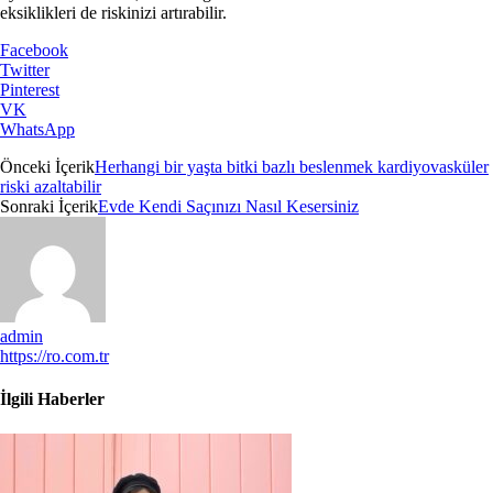
eksiklikleri de riskinizi artırabilir.
Facebook
Twitter
Pinterest
VK
WhatsApp
Önceki İçerik
Herhangi bir yaşta bitki bazlı beslenmek kardiyovasküler
riski azaltabilir
Sonraki İçerik
Evde Kendi Saçınızı Nasıl Kesersiniz
admin
https://ro.com.tr
İlgili Haberler