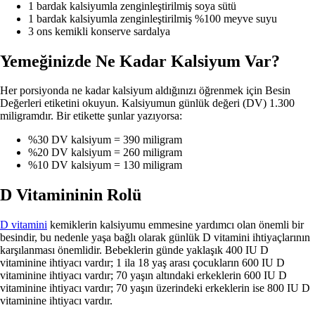
1 bardak kalsiyumla zenginleştirilmiş soya sütü
1 bardak kalsiyumla zenginleştirilmiş %100 meyve suyu
3 ons kemikli konserve sardalya
Yemeğinizde Ne Kadar Kalsiyum Var?
Her porsiyonda ne kadar kalsiyum aldığınızı öğrenmek için Besin
Değerleri etiketini okuyun. Kalsiyumun günlük değeri (DV) 1.300
miligramdır. Bir etikette şunlar yazıyorsa:
%30 DV kalsiyum = 390 miligram
%20 DV kalsiyum = 260 miligram
%10 DV kalsiyum = 130 miligram
D Vitamininin Rolü
D vitamini
kemiklerin kalsiyumu emmesine yardımcı olan önemli bir
besindir, bu nedenle yaşa bağlı olarak günlük D vitamini ihtiyaçlarının
karşılanması önemlidir. Bebeklerin günde yaklaşık 400 IU D
vitaminine ihtiyacı vardır; 1 ila 18 yaş arası çocukların 600 IU D
vitaminine ihtiyacı vardır; 70 yaşın altındaki erkeklerin 600 IU D
vitaminine ihtiyacı vardır; 70 yaşın üzerindeki erkeklerin ise 800 IU D
vitaminine ihtiyacı vardır.