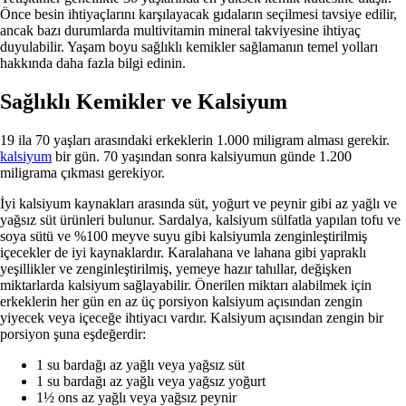
Önce besin ihtiyaçlarını karşılayacak gıdaların seçilmesi tavsiye edilir,
ancak bazı durumlarda multivitamin mineral takviyesine ihtiyaç
duyulabilir. Yaşam boyu sağlıklı kemikler sağlamanın temel yolları
hakkında daha fazla bilgi edinin.
Sağlıklı Kemikler ve Kalsiyum
19 ila 70 yaşları arasındaki erkeklerin 1.000 miligram alması gerekir.
kalsiyum
bir gün. 70 yaşından sonra kalsiyumun günde 1.200
miligrama çıkması gerekiyor.
İyi kalsiyum kaynakları arasında süt, yoğurt ve peynir gibi az yağlı ve
yağsız süt ürünleri bulunur. Sardalya, kalsiyum sülfatla yapılan tofu ve
soya sütü ve %100 meyve suyu gibi kalsiyumla zenginleştirilmiş
içecekler de iyi kaynaklardır. Karalahana ve lahana gibi yapraklı
yeşillikler ve zenginleştirilmiş, yemeye hazır tahıllar, değişken
miktarlarda kalsiyum sağlayabilir. Önerilen miktarı alabilmek için
erkeklerin her gün en az üç porsiyon kalsiyum açısından zengin
yiyecek veya içeceğe ihtiyacı vardır. Kalsiyum açısından zengin bir
porsiyon şuna eşdeğerdir:
1 su bardağı az yağlı veya yağsız süt
1 su bardağı az yağlı veya yağsız yoğurt
1½ ons az yağlı veya yağsız peynir