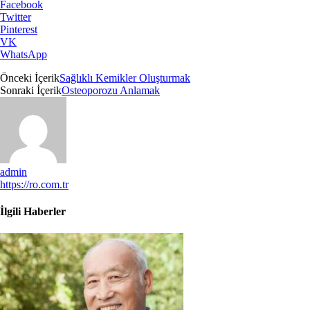
Facebook
Twitter
Pinterest
VK
WhatsApp
Önceki İçerik
Sağlıklı Kemikler Oluşturmak
Sonraki İçerik
Osteoporozu Anlamak
admin
https://ro.com.tr
İlgili Haberler