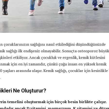
n çocuklarınızın sağlığını nasıl etkilediğini düşündüğünüzde
k sağlığı ilk endişeniz olmayabilir. Sonuçta osteoporoz büyü
şkinleri etkiliyor. Ancak çocukluk ve ergenlik, kemik kütlesini
nmak için en iyi zamandır, çünkü çoğu insan en yüksek kemik
0 yaşları arasında ulaşır. Kemik sağlığı, çocuklar için kesinlikle 
.
ikleri Ne Oluşturur?
rin temelini oluşturmak için birçok besin birlikte çalışır.
andadır ancak D vitamini, magnezyum, K vitamini ve düze