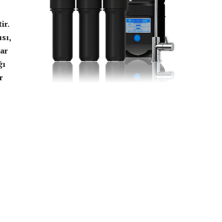
ir.
sı,
lar
ğı
r