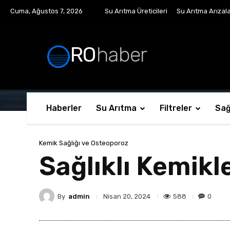
Cuma, Ağustos 7, 2026
Su Arıtma Üreticileri
Su Arıtma Arızala
RO
haber
Haberler
Su Arıtma
Filtreler
Sağ
Kemik Sağlığı ve Osteoporoz
Sağlıklı Kemik
By
admin
588
0
Nisan 20, 2024