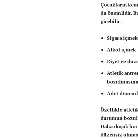
Çocukların kemi
da önemlidir. Bu
girebilir:
Sigara içmek
Alkol içmek
Diyet ve düz
Atletik antr
bozulmasına 
Adet döneml
Özellikle atle
durumun bozulma
Daha düşük hor
düzensiz olması