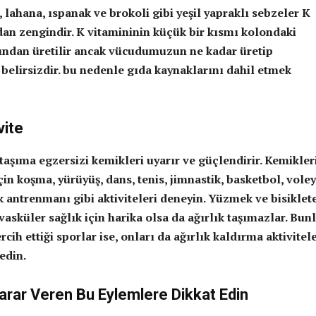
 lahana, ıspanak ve brokoli gibi yeşil yapraklı sebzeler K
dan zengindir. K vitamininin küçük bir kısmı kolondaki
fından üretilir ancak vücudumuzun ne kadar üretip
 belirsizdir. bu nedenle gıda kaynaklarını dahil etmek
vite
 taşıma egzersizi kemikleri uyarır ve güçlendirir. Kemikler
n koşma, yürüyüş, dans, tenis, jimnastik, basketbol, ​​voley
ık antrenmanı gibi aktiviteleri deneyin. Yüzmek ve bisiklet
asküler sağlık için harika olsa da ağırlık taşımazlar. Bun
ih ettiği sporlar ise, onları da ağırlık kaldırma aktivitele
edin.
arar Veren Bu Eylemlere Dikkat Edin