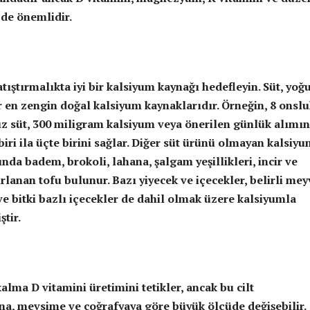
e de önemlidir.
ıştırmalıkta iyi bir kalsiyum kaynağı hedefleyin. Süt, yoğu
r en zengin doğal kalsiyum kaynaklarıdır. Örneğin, 8 onsl
ız süt, 300 miligram kalsiyum veya önerilen günlük alımın
biri ila üçte birini sağlar. Diğer süt ürünü olmayan kalsiy
nda badem, brokoli, lahana, şalgam yeşillikleri, incir ve
rlanan tofu bulunur. Bazı yiyecek ve içecekler, belirli mey
 ve bitki bazlı içecekler de dahil olmak üzere kalsiyumla
ştir.
lma D vitamini üretimini tetikler, ancak bu cilt
a, mevsime ve coğrafyaya göre büyük ölçüde değişebilir.