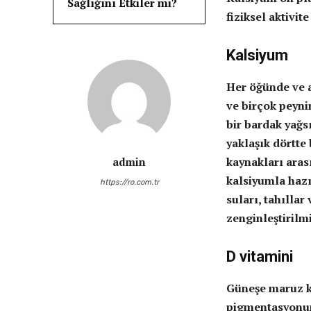
Sağlığını Etkiler mi?
fiziksel aktivit
Kalsiyum
Her öğünde ve at
ve birçok peyni
bir bardak yağs
yaklaşık dörtte 
kaynakları arası
admin
kalsiyumla hazı
https://ro.com.tr
suları, tahıllar
zenginleştirilmi
D vitamini
Güneşe maruz ka
pigmentasyonun