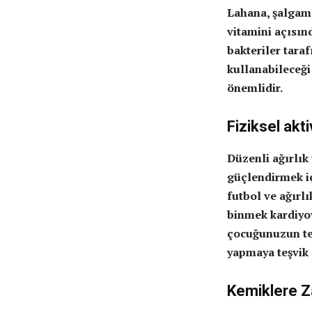
Lahana, şalgam,
vitamini açısın
bakteriler tara
kullanabileceği
önemlidir.
Fiziksel akti
Düzenli ağırlık
güçlendirmek içi
futbol ve ağırl
binmek kardiyov
çocuğunuzun terc
yapmaya teşvik 
Kemiklere Z