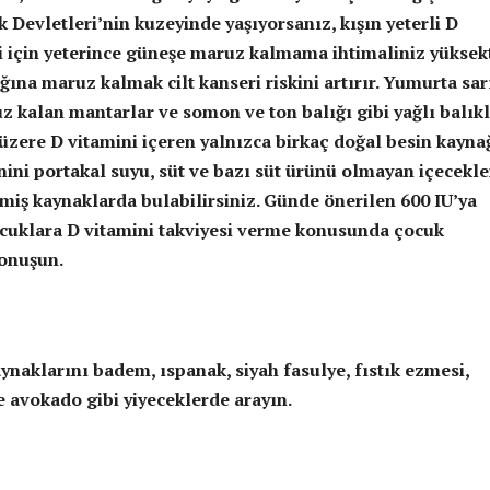
 Devletleri’nin kuzeyinde yaşıyorsanız, kışın yeterli D
i için yeterince güneşe maruz kalmama ihtimaliniz yüksekt
ğına maruz kalmak cilt kanseri riskini artırır. Yumurta sarı
z kalan mantarlar ve somon ve ton balığı gibi yağlı balık
üzere D vitamini içeren yalnızca birkaç doğal besin kayna
inini portakal suyu, süt ve bazı süt ürünü olmayan içecekle
lmiş kaynaklarda bulabilirsiniz. Günde önerilen 600 IU’ya
cuklara D vitamini takviyesi verme konusunda çocuk
onuşun.
m
ynaklarını badem, ıspanak, siyah fasulye, fıstık ezmesi,
ve avokado gibi yiyeceklerde arayın.