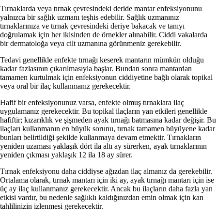
Tırnaklarda veya tırnak çevresindeki deride mantar enfeksiyonunu
yalnızca bir sağlık uzmanı teşhis edebilir. Sağlık uzmanınız
tırnaklarınıza ve tırnak çevresindeki deriye bakacak ve tanıyı
doğrulamak için her ikisinden de örnekler alınabilir. Ciddi vakalarda
bir dermatoloğa veya cilt uzmanına görünmeniz gerekebilir.
Tedavi genellikle enfekte tırnağı keserek mantarın mümkün olduğu
kadar fazlasının çıkarılmasıyla başlar. Bundan sonra mantardan
tamamen kurtulmak için enfeksiyonun ciddiyetine bağlı olarak topikal
veya oral bir ilaç kullanmanız gerekecektir.
Hafif bir enfeksiyonunuz varsa, enfekte olmuş tırnaklara ilaç
uygulamanız gerekecektir. Bu topikal ilaçların yan etkileri genellikle
hafiftir; kızarıklık ve şişmeden ayak tırnağı batmasına kadar değişir. Bu
ilaçları kullanmanın en büyük sorunu, tırnak tamamen büyüyene kadar
bunları belirtildiği şekilde kullanmaya devam etmektir. Tırnakların
yeniden uzaması yaklaşık dört ila altı ay sürerken, ayak tırnaklarının
yeniden çıkması yaklaşık 12 ila 18 ay sürer.
Tırnak enfeksiyonu daha ciddiyse ağızdan ilaç almanız da gerekebilir.
Ortalama olarak, tırnak mantarı için iki ay, ayak tırnağı mantarı için ise
üç ay ilaç kullanmanız gerekecektir. Ancak bu ilaçların daha fazla yan
etkisi vardır, bu nedenle sağlıklı kaldığınızdan emin olmak için kan
tahlilinizin izlenmesi gerekecektir.