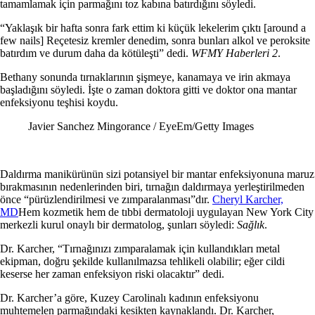
tamamlamak için parmağını toz kabına batırdığını söyledi.
“Yaklaşık bir hafta sonra fark ettim ki küçük lekelerim çıktı [around a
few nails] Reçetesiz kremler denedim, sonra bunları alkol ve peroksite
batırdım ve durum daha da kötüleşti” dedi.
WFMY Haberleri 2
.
Bethany sonunda tırnaklarının şişmeye, kanamaya ve irin akmaya
başladığını söyledi. İşte o zaman doktora gitti ve doktor ona mantar
enfeksiyonu teşhisi koydu.
Javier Sanchez Mingorance / EyeEm/Getty Images
Daldırma manikürünün sizi potansiyel bir mantar enfeksiyonuna maruz
bırakmasının nedenlerinden biri, tırnağın daldırmaya yerleştirilmeden
önce “pürüzlendirilmesi ve zımparalanması”dır.
Cheryl Karcher,
MD
Hem kozmetik hem de tıbbi dermatoloji uygulayan New York City
merkezli kurul onaylı bir dermatolog, şunları söyledi:
Sağlık
.
Dr. Karcher, “Tırnağınızı zımparalamak için kullandıkları metal
ekipman, doğru şekilde kullanılmazsa tehlikeli olabilir; eğer cildi
keserse her zaman enfeksiyon riski olacaktır” dedi.
Dr. Karcher’a göre, Kuzey Carolinalı kadının enfeksiyonu
muhtemelen parmağındaki kesikten kaynaklandı. Dr. Karcher,