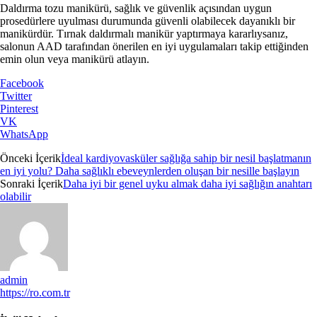
Daldırma tozu manikürü, sağlık ve güvenlik açısından uygun
prosedürlere uyulması durumunda güvenli olabilecek dayanıklı bir
manikürdür. Tırnak daldırmalı manikür yaptırmaya kararlıysanız,
salonun AAD tarafından önerilen en iyi uygulamaları takip ettiğinden
emin olun veya manikürü atlayın.
Facebook
Twitter
Pinterest
VK
WhatsApp
Önceki İçerik
İdeal kardiyovasküler sağlığa sahip bir nesil başlatmanın
en iyi yolu? Daha sağlıklı ebeveynlerden oluşan bir nesille başlayın
Sonraki İçerik
Daha iyi bir genel uyku almak daha iyi sağlığın anahtarı
olabilir
admin
https://ro.com.tr