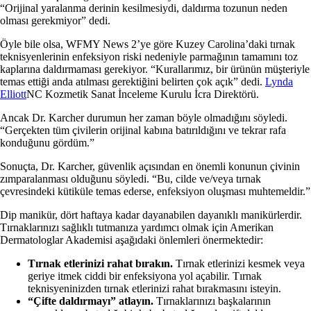
“Orijinal yaralanma derinin kesilmesiydi, daldırma tozunun neden
olması gerekmiyor” dedi.
Öyle bile olsa, WFMY News 2’ye göre Kuzey Carolina’daki tırnak
teknisyenlerinin enfeksiyon riski nedeniyle parmağının tamamını toz
kaplarına daldırmaması gerekiyor. “Kurallarımız, bir ürünün müşteriyle
temas ettiği anda atılması gerektiğini belirten çok açık” dedi.
Lynda
Elliott
NC Kozmetik Sanat İnceleme Kurulu İcra Direktörü.
Ancak Dr. Karcher durumun her zaman böyle olmadığını söyledi.
“Gerçekten tüm çivilerin orijinal kabına batırıldığını ve tekrar rafa
konduğunu gördüm.”
Sonuçta, Dr. Karcher, güvenlik açısından en önemli konunun çivinin
zımparalanması olduğunu söyledi. “Bu, cilde ve/veya tırnak
çevresindeki kütiküle temas ederse, enfeksiyon oluşması muhtemeldir.”
Dip manikür, dört haftaya kadar dayanabilen dayanıklı manikürlerdir.
Tırnaklarınızı sağlıklı tutmanıza yardımcı olmak için Amerikan
Dermatologlar Akademisi aşağıdaki önlemleri önermektedir:
Tırnak etlerinizi rahat bırakın.
Tırnak etlerinizi kesmek veya
geriye itmek ciddi bir enfeksiyona yol açabilir. Tırnak
teknisyeninizden tırnak etlerinizi rahat bırakmasını isteyin.
“Çifte daldırmayı” atlayın.
Tırnaklarınızı başkalarının