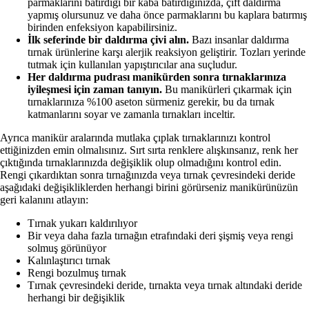
parmaklarını batırdığı bir kaba batırdığınızda, çift daldırma
yapmış olursunuz ve daha önce parmaklarını bu kaplara batırmış
birinden enfeksiyon kapabilirsiniz.
İlk seferinde bir daldırma çivi alın.
Bazı insanlar daldırma
tırnak ürünlerine karşı alerjik reaksiyon geliştirir. Tozları yerinde
tutmak için kullanılan yapıştırıcılar ana suçludur.
Her daldırma pudrası manikürden sonra tırnaklarınıza
iyileşmesi için zaman tanıyın.
Bu manikürleri çıkarmak için
tırnaklarınıza %100 aseton sürmeniz gerekir, bu da tırnak
katmanlarını soyar ve zamanla tırnakları inceltir.
Ayrıca manikür aralarında mutlaka çıplak tırnaklarınızı kontrol
ettiğinizden emin olmalısınız.
Sırt sırta renklere alışkınsanız, renk her
çıktığında tırnaklarınızda değişiklik olup olmadığını kontrol edin.
Rengi çıkardıktan sonra tırnağınızda veya tırnak çevresindeki deride
aşağıdaki değişikliklerden herhangi birini görürseniz manikürünüzün
geri kalanını atlayın:
Tırnak yukarı kaldırılıyor
Bir veya daha fazla tırnağın etrafındaki deri şişmiş veya rengi
solmuş görünüyor
Kalınlaştırıcı tırnak
Rengi bozulmuş tırnak
Tırnak çevresindeki deride, tırnakta veya tırnak altındaki deride
herhangi bir değişiklik