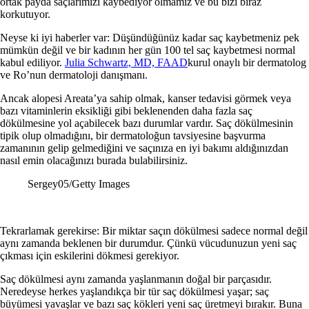
ortak payda saçlarımızı kaybediyor olmamız ve bu bizi biraz
korkutuyor.
Neyse ki iyi haberler var: Düşündüğünüz kadar saç kaybetmeniz pek
mümkün değil ve bir kadının her gün 100 tel saç kaybetmesi normal
kabul ediliyor.
Julia Schwartz, MD, FAAD
kurul onaylı bir dermatolog
ve Ro’nun dermatoloji danışmanı.
Ancak alopesi Areata’ya sahip olmak, kanser tedavisi görmek veya
bazı vitaminlerin eksikliği gibi beklenenden daha fazla saç
dökülmesine yol açabilecek bazı durumlar vardır. Saç dökülmesinin
tipik olup olmadığını, bir dermatoloğun tavsiyesine başvurma
zamanının gelip gelmediğini ve saçınıza en iyi bakımı aldığınızdan
nasıl emin olacağınızı burada bulabilirsiniz.
Sergey05/Getty Images
Tekrarlamak gerekirse: Bir miktar saçın dökülmesi sadece normal değil
aynı zamanda beklenen bir durumdur. Çünkü vücudunuzun yeni saç
çıkması için eskilerini dökmesi gerekiyor.
Saç dökülmesi aynı zamanda yaşlanmanın doğal bir parçasıdır.
Neredeyse herkes yaşlandıkça bir tür saç dökülmesi yaşar; saç
büyümesi yavaşlar ve bazı saç kökleri yeni saç üretmeyi bırakır. Buna