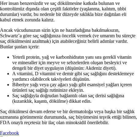
Her insan benzersizdir ve saç dökülmesine katkıda bulunan ve
kontrolümüz dışında olan çeşitli faktörler (yaşlanma, kalıtım, tıbbi
durumlar) vardır, bu nedenle bir düzeyde sıklıkla bize dağıtılan eli
kabul etmek zorunda kalırız.
Ancak vücudunuzun sizin için ne hazırladığına bakılmaksızın,
Schwartz’a göre saç sağlığınıza öncelik vermek (ve umarım bu süreçte
saç dökülmesini azaltmak) için atabileceğiniz belirli adımlar vardır.
Bunlar şunları içerir:
Yeterli protein, yağ ve karbonhidratın yanı sıra gerekli vitamin
ve mineraller için meyve ve sebzelerden oluşan besleyici ve
dengeli bir diyet uygulayın (düşünün: Akdeniz diyeti).
A vitamini, D vitamini ve demir gibi saç sağlığını desteklemeye
yardımcı olabilecek takviyeleri düşünün.
Biberiye yağı veya çay ağacı yağı gibi esansiyel yağları içeren
ürünleri saç sağlığı rutininize ekleyin.
Saç sağlığıyla doğrudan bağlantılı olan saç derisi sağlığına
(kızarıklık, kaşıntı, dökülme) dikkat edin.
Saç dökülmesi devam ederse ve bir dermatoloğa veya başka bir sağlık
uzmanına görünmeniz durumunda, saç büyümesini teşvik ettiği bilinen,
FDA onaylı reçetesiz bir ilaç olan minoksidil önerilebilir.
Facebook