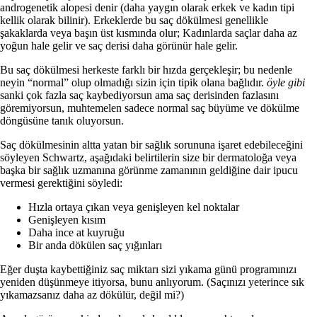
androgenetik alopesi denir (daha yaygın olarak erkek ve kadın tipi
kellik olarak bilinir). Erkeklerde bu saç dökülmesi genellikle
şakaklarda veya başın üst kısmında olur; Kadınlarda saçlar daha az
yoğun hale gelir ve saç derisi daha görünür hale gelir.
Bu saç dökülmesi herkeste farklı bir hızda gerçekleşir; bu nedenle
neyin “normal” olup olmadığı sizin için tipik olana bağlıdır.
öyle gibi
sanki çok fazla saç kaybediyorsun ama saç derisinden fazlasını
göremiyorsun, muhtemelen sadece normal saç büyüme ve dökülme
döngüsüne tanık oluyorsun.
Saç dökülmesinin altta yatan bir sağlık sorununa işaret edebileceğini
söyleyen Schwartz, aşağıdaki belirtilerin size bir dermatoloğa veya
başka bir sağlık uzmanına görünme zamanının geldiğine dair ipucu
vermesi gerektiğini söyledi:
Hızla ortaya çıkan veya genişleyen kel noktalar
Genişleyen kısım
Daha ince at kuyruğu
Bir anda dökülen saç yığınları
Eğer duşta kaybettiğiniz saç miktarı sizi yıkama günü programınızı
yeniden düşünmeye itiyorsa, bunu anlıyorum. (Saçınızı yeterince sık
yıkamazsanız daha az dökülür, değil mi?)