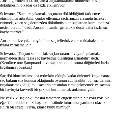
Ancak görünen o ki, duş alma alışkanlıklarınız muhtemelen saç
dökülmesini o kadar da fazla etkilemiyor.
Schwartz, “Saçınızı yıkamak, saçınızın döküldüğünü fark etme
olasılığınızı artırabilir, çünkü ellerinizi saçlarınızın arasında hareket
ettirmek, zaten saç derinizden dökülmüş olan saçlardan kurtulmanıza
neden olabilir” dedi. Ancak “insanlar genellikle duşta daha fazla saç
kaybetmezler.”
Ancak bu size yıkama gününde saç tellerinize elle müdahale etme
iznini vermemelidir.
Schwartz, “Duştan sonra ıslak saçları taramak veya fırçalamak,
normalden daha fazla saç kaybetme olasılığını artırabilir” dedi.
(Kendime not: Şampuandan ve saç kreminden sonra düğümleri hızla
fırçalamayı bırakın.)
Saç dökülmesini insanca mümkün olduğu kadar önlemek istiyorsanız,
saç bakımı söz konusu olduğunda oyunun adı naziktir; bu, saç derinizi
fırçalamamak, düğümlü saçların arasından tarak çekmemek ve saçınızı
bir havluyla kuvvetli bir şekilde kurutmamak anlamına gelir. .
Ne yazık ki saç dökülmesini tamamen engellemenin bir yolu yok. Ve
eğer tatlı buklelerinizi başınızın üstünde tutmanıza yardımcı olacak
sihirli bir strateji varsa, kimse bunu bilmiyor.