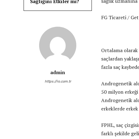
sağlık uzmanına
Sağlığını Etkiler mi?
FG Ticareti / Ge
Ortalama olarak 
saçlardan yaklaş
fazla saç kaybede
admin
https://ro.com.tr
Androgenetik alo
50 milyon erkeği 
Androgenetik alo
erkeklerde erkek t
FPHL, saç çizgisi
farklı şekilde ge