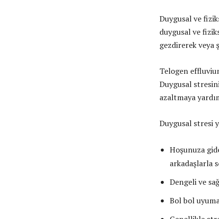
Duygusal ve fizik
duygusal ve fizik
gezdirerek veya 
Telogen effluvium
Duygusal stresin
azaltmaya yardımc
Duygusal stresi 
Hoşunuza gide
arkadaşlarla 
Dengeli ve sa
Bol bol uyum