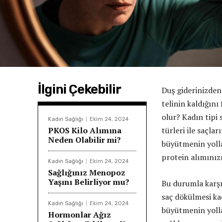
İlgini Çekebilir
Duş giderinizden
telinin kaldığın
olur? Kadın tipi
Kadın Sağlığı
Ekim 24, 2024
PKOS Kilo Alımına
türleri ile saçla
Neden Olabilir mi?
büyütmenin yolla
protein alımınızı
Kadın Sağlığı
Ekim 24, 2024
Sağlığınız Menopoz
Yaşını Belirliyor mu?
Bu durumla karşı k
saç dökülmesi ka
Kadın Sağlığı
Ekim 24, 2024
büyütmenin yolla
Hormonlar Ağız