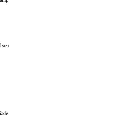
sahip
 bazı
izde