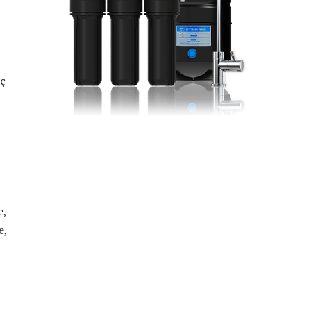
m
aç
e,
e,
z