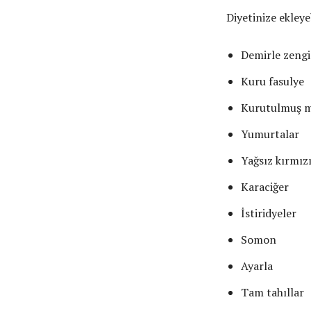
Diyetinize ekleye
Demirle zengin
Kuru fasulye
Kurutulmuş me
Yumurtalar
Yağsız kırmızı
Karaciğer
İstiridyeler
Somon
Ayarla
Tam tahıllar