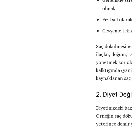
Genellikle str
olmak
Fiziksel olara
Gevşeme teknik
Saç dökülmesine v
ilaçlar, doğum, r
yönetmek zor olab
kalktığında (yan
kaynaklanan saç d
2. Diyet Deği
Diyetinizdeki baz
Örneğin saç dökü
yeterince demir y