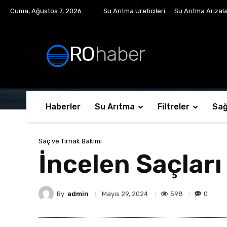
Cuma, Ağustos 7, 2026
Su Arıtma Üreticileri
Su Arıtma Arızala
RO
haber
Haberler
Su Arıtma
Filtreler
Sağ
Saç ve Tırnak Bakımı
İncelen Saçlar
By
admin
598
0
Mayıs 29, 2024