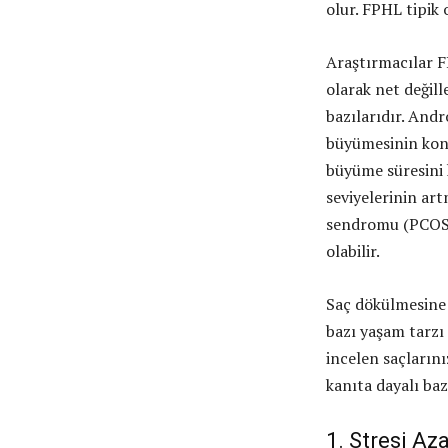
olur. FPHL tipik 
Araştırmacılar F
olarak net değill
bazılarıdır. And
büyümesinin kont
büyüme süresini k
seviyelerinin ar
sendromu (PCOS) 
olabilir.
Saç dökülmesine i
bazı yaşam tarzı d
incelen saçların
kanıta dayalı baz
1. Stresi Aza