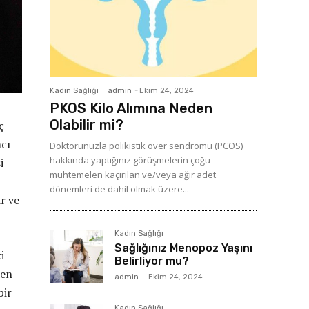
Kadın Sağlığı
admin
-
Ekim 24, 2024
PKOS Kilo Alımına Neden
Olabilir mi?
ç
mcı
Doktorunuzla polikistik over sendromu (PCOS)
hakkında yaptığınız görüşmelerin çoğu
i
muhtemelen kaçırılan ve/veya ağır adet
dönemleri de dahil olmak üzere...
r ve
Kadın Sağlığı
Sağlığınız Menopoz Yaşını
i
Belirliyor mu?
den
admin
-
Ekim 24, 2024
bir
Kadın Sağlığı