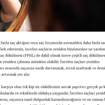
 fazla saç aktığını veya saç fırçanızda normalden daha fazla sa
ı fark ederseniz, incelen saçların yeniden büyümesine ne yardı
 saç dökülmesi (FPHL) de dahil olmak üzere çeşitli saç dökülmes
rın yeniden çıkması mümkün olabilir. İncelen saçları yeniden
rı arasında saçınıza nazik davranmak, stresi azaltmak ve demi
 artırmak yer alır.
arşıya olan tek kişi siz olabilirsiniz ancak şaşırtıcı gerçek şu k
dınlarda ve erkeklerde oldukça yaygındır.
İncelen saçları yeni
rını, saçınıza nasıl dolgunluk kazandıracağınızı ve ne zaman 