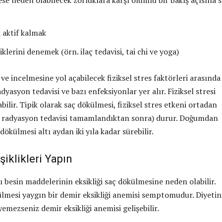
ese neden olabilecek zorluklara karşı olumlu bir bakış açısına 
k aktif kalmak
lerini denemek (örn. ilaç tedavisi, tai chi ve yoga)
e incelmesine yol açabilecek fiziksel stres faktörleri arasında
adyasyon tedavisi ve bazı enfeksiyonlar yer alır. Fiziksel stresi
ilir. Tipik olarak saç dökülmesi, fiziksel stres etkeni ortadan
i radyasyon tedavisi tamamlandıktan sonra) durur. Doğumdan
ökülmesi altı aydan iki yıla kadar sürebilir.
şiklikleri Yapın
ı besin maddelerinin eksikliği saç dökülmesine neden olabilir.
lmesi yaygın bir demir eksikliği anemisi semptomudur. Diyetin
emezseniz demir eksikliği anemisi gelişebilir.