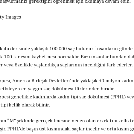
 başvurmanız gerektiğini öğrenmek için okumaya devam edin.
tty Images
kafa derisinde yaklaşık 100.000 saç bulunur. İnsanların günde
ık 100 tanesini kaybetmesi normaldir. Bazı insanlar bundan da
r veya özellikle yaşlandıkça saçlarının inceldiğini fark ederler.
pesi, Amerika Birleşik Devletleri’nde yaklaşık 30 milyon kadın
etkileyen en yaygın saç dökülmesi türlerinden biridir.
pesi genellikle kadınlarda kadın tipi saç dökülmesi (FPHL) ve
ipi kellik olarak bilinir.
nin “M” şeklinde geri çekilmesine neden olan erkek tipi kellikt
lişir. FPHL’de başın üst kısmındaki saçlar incelir ve orta kısım g