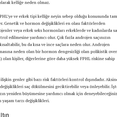
olarak kelliğe neden olmaz.
PHL’ye ve erkek tipi kelliğe neyin sebep olduğu konusunda ta
er. Genetik ve hormon değişiklikleri en olası faktörlerden
rojenler veya erkek seks hormonları erkeklerde ve kadınlarda s
rol edilmesine yardımcı olur. Çok fazla androjen saçınızın
ısaltabilir, bu da kısa ve ince saçlara neden olur. Androjen
tmasına neden olan bir hormon dengesizliği olan polikistik over
olan kişiler, diğerlerine göre daha yüksek FPHL riskine sahip
lişkin genler gibi bazı risk faktörleri kontrol dışındadır. Aksin
eğişiklikleri saç dökülmesini geciktirebilir veya önleyebilir. İşt
ızın yeniden büyümesine yardımcı olmak için deneyebileceğini
ı yaşam tarzı değişiklikleri.
ltın